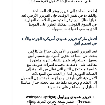
على الأطعمة طازجة لأطول فترة ممكنة.
إذا كنت بحاجة إلى فريزر يوفر لك المساحة
والكفاءة في نفس الوقت، فإن الفريزر الأرضي يُعد
خيارًا مثاليًا. مع توفر العديد من العلامات التجارية
في السوق الكويتي، يمكنك العثور على الموديل
الذي يناسب احتياجاتك بسهولة.
أفضل ماركة فريزر عمودي أمريكي: الجودة والأداء
في تصميم أنيق
يُعد الفريزر العمودي الأمريكي خيارًا مثاليًا لمن
يبحث عن مساحة تخزين كبيرة مع تصميم أنيق
وسهل الاستخدام. يتميز بتقنيات تبريد متطورة
تحافظ على الأطعمة مجمدة لفترات طويلة، مع
خاصية منع تكوّن الثلج التي تقلل من الحاجة إلى
الصيانة الدورية. كما أن العديد من الموديلات
الأمريكية تأتي بأرفف وأدراج منظمة تسهّل الوصول
إلى الطعام وتخزينه بكفاءة، مما يجعله خيارًا مناسبًا
للمنازل والمطاعم على حد سواء.
فريزر عمودي ويرلبول (Whirlpool Upright
Freezer)
– يتميز بسعة تخزين كبيرة، ونظام