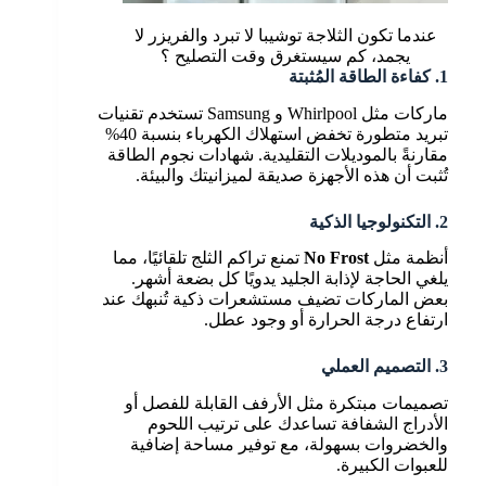
عندما تكون الثلاجة توشيبا لا تبرد والفريزر لا
يجمد، كم سيستغرق وقت التصليح ؟
1
.
كفاءة الطاقة المُثبتة
ماركات مثل Whirlpool و Samsung تستخدم تقنيات
تبريد متطورة تخفض استهلاك الكهرباء بنسبة 40%
مقارنةً بالموديلات التقليدية. شهادات نجوم الطاقة
تُثبت أن هذه الأجهزة صديقة لميزانيتك والبيئة.
2. التكنولوجيا الذكية
أنظمة مثل
No Frost
تمنع تراكم الثلج تلقائيًا، مما
يلغي الحاجة لإذابة الجليد يدويًا كل بضعة أشهر.
بعض الماركات تضيف مستشعرات ذكية تُنبهك عند
ارتفاع درجة الحرارة أو وجود عطل.
3. التصميم العملي
تصميمات مبتكرة مثل الأرفف القابلة للفصل أو
الأدراج الشفافة تساعدك على ترتيب اللحوم
والخضروات بسهولة، مع توفير مساحة إضافية
للعبوات الكبيرة.