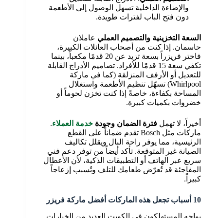
والإضاءة الداخلية تسهل الوصول إلى الأطعمة
دون فتح الباب لفترات طويدة.
السعة التخزينية والتصميم العملي
عاملان
حاسمان. إذا كنت من أصحاب العائلات الكبيرة،
فاختر فريزراً بسعة تزيد عن 20 قدمًا مكعباً، بينما
تكفي سعة 15 قدمًا للأفراد. تصاميم الأدراج القابلة
للتعديل أو الأرفف المنزلقة (كما في ماركة
Whirlpool) تسهّل تنظيم الأطعمة واستغلال
المساحة بكفاءة، خاصةً إذا كنت تخزن لحوماً أو
خضروات بكميات كبيرة.
أخيراً، لا تهمل
فترة الضمان وجودة
خدمة العملاء
.
ماركات مثل Bosch تقدم ضماناً على القطع
الرئيسية، مما يوفر راحة البال ويقلل تكاليف
الصيانة غير المتوقعة. تأكد أيضاً من توفر دعم فني
سريع عبر الهاتف أو التطبيقات الذكية، لأن الأعطال
المفاجئة قد تُعرّض طعامك للتلف وتُسبب إزعاجاً
كبيراً.
10 أسباب تجعل هذه الماركات أفضل ماركة فريزر
يواجه المستهلكون في الكويت العديد من الخيارات