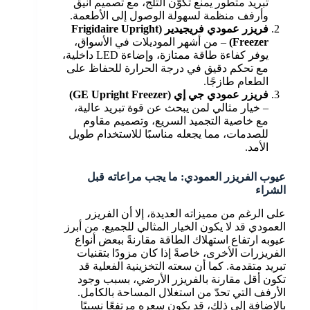
تبريد متطور يمنع تكوّن الثلج، مع تصميم أنيق
وأرفف منظمة لسهولة الوصول إلى الأطعمة.
فريزر عمودي فريجيدير (Frigidaire Upright
Freezer)
– من أشهر الموديلات في الأسواق،
يوفر كفاءة طاقة ممتازة، وإضاءة LED داخلية،
مع تحكم دقيق في درجة الحرارة للحفاظ على
الطعام طازجًا.
فريزر عمودي جي إي (GE Upright Freezer)
– خيار مثالي لمن يبحث عن قوة تبريد عالية،
مع خاصية التجميد السريع، وتصميم مقاوم
للصدمات، مما يجعله مناسبًا للاستخدام طويل
الأمد.
عيوب الفريزر العمودي: ما يجب مراعاته قبل
الشراء
على الرغم من مميزاته العديدة، إلا أن الفريزر
العمودي قد لا يكون الخيار المثالي للجميع. من أبرز
عيوبه ارتفاع استهلاك الطاقة مقارنةً ببعض أنواع
الفريزرات الأخرى، خاصةً إذا كان مزودًا بتقنيات
تبريد متقدمة. كما أن سعته التخزينية الفعلية قد
تكون أقل مقارنة بالفريزر الأرضي، بسبب وجود
الأرفف التي تحدّ من استغلال المساحة بالكامل.
بالإضافة إلى ذلك، قد يكون سعره مرتفعًا نسبيًا