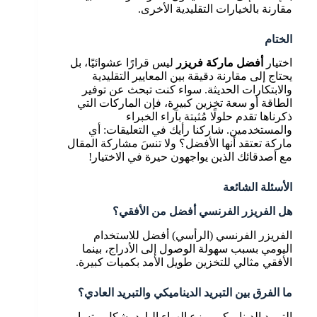
مقارنة بالخيارات التقليدية الأخرى.
الختام
اختيار
أفضل ماركة فريزر
ليس قرارًا عشوائيًا، بل
يحتاج إلى مقارنة دقيقة بين المعايير التقليدية
والابتكارات الحديثة. سواء كنت تبحث عن توفير
الطاقة أو سعة تخزين كبيرة، فإن الماركات التي
ذكرناها تقدم حلولًا مُثبتة بآراء الخبراء
والمستخدمين. شاركنا رأيك في التعليقات: أي
ماركة تعتقد أنها الأفضل؟ ولا تنسَ مشاركة المقال
مع أصدقائك الذين يواجهون حيرة في الاختيار!
الأسئلة الشائعة
هل الفريزر الفرنسي أفضل من الأفقي؟
الفريزر الفرنسي (الرأسي) أفضل للاستخدام
اليومي بسبب سهولة الوصول إلى الأدراج، بينما
الأفقي مثالي للتخزين طويل الأمد بكميات كبيرة.
ما الفرق بين التبريد الديناميكي والتبريد العادي؟
التبريد الديناميكي يوزع الهواء البارد بشكل متساوٍ