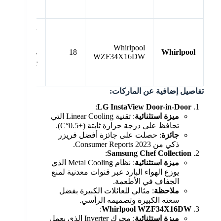
⭐⭐⭐⭐⭐
Whirlpool
18
Whirlpool
Energy
WZF34X16DW
Star
تفاصيل إضافية عن الماركات:
:
LG InstaView Door-in-Door
ميزة استثنائية
: تقنية Linear Cooling التي
تحافظ على درجة حرارة ثابتة (±0.5°C).
جائزة
: حصلت على جائزة أفضل فريزر
ذكي من Consumer Reports 2023.
:
Samsung Chef Collection
ميزة استثنائية
: نظام Metal Cooling الذي
يوزع الهواء البارد عبر قنوات معدنية لمنع
الجفاف في الأطعمة.
ملاحظة
: مثالي للعائلات الكبيرة بفضل
سعته الكبيرة وتصميمه الرأسي.
:
Whirlpool WZF34X16DW
ميزة استثنائية
: محرك Inverter الذي يعمل