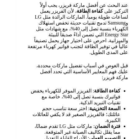
عند البحث عن أفضل ماركة فريزر، يجب أولاً
التركيز على
كفاءة الطاقة
، لأن الفريزر يعمل
لساعات طويلة يومياً. الماركات الرائدة مثل LG
وSamsung تدمج تقنيات حديثة تخفض استهلاك
الكهرباء بنسبة تصل إلى 40%، مع شهادات مثل
Energy Star التي تضمن أداءً صديقاً للبيئة
والميزانية. احرص على اختيار جهاز يحمل تصنيفاً
عالياً في توفير الطاقة لتجنب فواتير كهرباء مرتفعة
على المدى الطويل.
قبل الغوص في أسباب تفضيل ماركات محددة،
عليك فهم المعايير الأساسية التي تحدد أفضل
ماركة فريزر:
كفاءة الطاقة
: الفريزر الموفر للكهرباء يخفض
فواتيرك بنسبة تصل إلى 40%، خاصة مع
تقنيات التبريد الذكية.
السعة التخزينية
: اختر سعة تناسب حجم
عائلتك؛ فالفريزر الصغير قد لا يكفي للعائلات
الكبيرة.
فترة الضمان
: ماركات مثل LG تقدم ضمانًا،
مما يقلل تكاليف الصيانة غير المتوقعة.
التصميم العملي
: الأدراج القابلة للتعديل