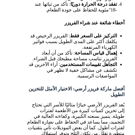
تفقد درجة الحرارة دوريًا
: تأكد من ثباتها عند
-18°مئوية للحفاظ على جودة الطعام.
أخطاء شائعة عند شراء الفريزر
التركيز على السعر فقط
: الفريزر الرخيص قد
يكلفك أكثر على المدى الطويل بسبب فواتير
الكهرباء المرتفعة.
إهمال قياس المساحة
: تأكد من أن أبعاد
الفريزر تناسب مساحة مطبخك قبل الشراء.
التجاهل تقييمات المستخدمين
: آراء الآخرين قد
تكشف عن مشاكل خفية لا تظهر في
المواصفات الرسمية.
أفضل ماركة فريزر أرضي: الاختيار الأمثل للتخزين
الطويل
يُعد الفريزر الأرضي خيارًا مثاليًا للأسر التي تحتاج
إلى تخزين كميات كبيرة من الأطعمة لفترات
طويلة. يتميز بسعته الكبيرة، وكفاءته العالية في
التجميد، مما يساعد في الحفاظ على نضارة الطعام
لفترات أطول. كما أن بعض الموديلات تأتي بتقنيات
متطورة تقلل من تكوّن الثلج وتوفر استهلاك