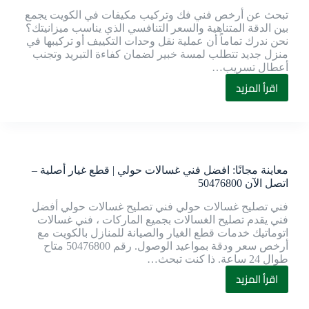
تبحث عن أرخص فني فك وتركيب مكيفات في الكويت يجمع
بين الدقة المتناهية والسعر التنافسي الذي يناسب ميزانيتك؟
نحن ندرك تماماً أن عملية نقل وحدات التكييف أو تركيبها في
منزل جديد تتطلب لمسة خبير لضمان كفاءة التبريد وتجنب
أعطال تسريب…
اقرأ المزيد
معاينة مجانًا: افضل فني غسالات حولي | قطع غيار أصلية –
اتصل الآن 50476800
فني تصليح غسالات حولي فني تصليح غسالات حولي أفضل
فني يقدم تصليح الغسالات بجميع الماركات ، فني غسالات
اتوماتيك خدمات قطع الغيار والصيانة للمنازل بالكويت مع
أرخص سعر ودقة بمواعيد الوصول. رقم 50476800 متاح
طوال 24 ساعة. ذا كنت تبحث…
اقرأ المزيد