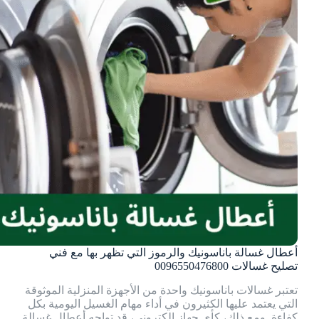
أعطال غسالة باناسونيك والرموز التي تظهر بها مع فني
تصليح غسالات 0096550476800
تعتبر غسالات باناسونيك واحدة من الأجهزة المنزلية الموثوقة
التي يعتمد عليها الكثيرون في أداء مهام الغسيل اليومية بكل
كفاءة. ومع ذلك، كأي جهاز إلكتروني، قد تواجه أعطال غسالة