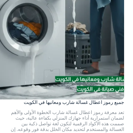
جميع رموز اعطال غسالة شارب ومعانيها في الكويت
تعد معرفة رموز اعطال غسالة شارب الخطوة الأولى والأهم
لضمان استمرارية أداء جهازك المنزلي بكفاءة عالية، حيث
صممت هذه الأكواد الرقمية لتكون لغة تواصل ذكية بين
الغسالة والمستخدم لتحديد مكان الخلل بدقة فور وقوعه. إن