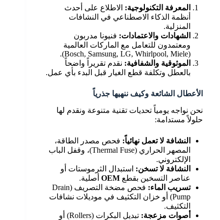
المعرفة التكنولوجية:
الاطلاع على أحدث
أنظمة الذكاء الاصطناعي في النشافات
المنزلية.
الشهادات والاعتمادات:
فنيونا مدربون
ومعتمدون للتعامل مع الماركات العالمية
(Bosch, Samsung, LG, Whirlpool, Miele).
الموثوقية والشفافية:
نقدم تقريراً واضحاً
بالعطل وتكلفة قطع الغيار قبل البدء بأي عمل.
الأعطال الشائعة وكيف ننهيها جذرياً
نحن نواجه يومياً تحديات تقنية متنوعة ونقدم لها
حلولاً مستدامة:
النشافة لا تعمل نهائياً:
فحص مصدر الطاقة،
المصهر الحراري (Thermal Fuse)، وقفل الباب
الإلكتروني.
النشافة لا تسخن:
استبدال الثرموستات أو
عناصر التسخين بقطع
OEM
أصلية.
تسريب الماء:
فحص مضخة التصريف (Drain
Pump) أو خزان التكثيف في موديلات نشافات
التكثيف.
أصوات مزعجة:
تبديل البكرات (Rollers) أو