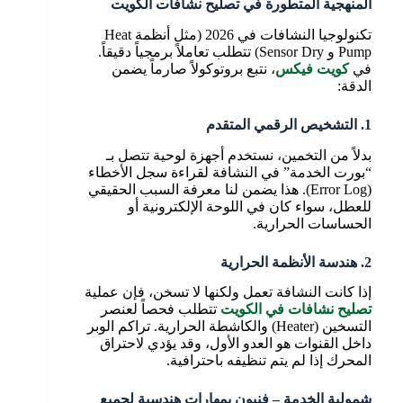
المنهجية المتطورة في تصليح نشافات الكويت
تكنولوجيا النشافات في 2026 (مثل أنظمة Heat
Pump و Sensor Dry) تتطلب تعاملاً برمجياً دقيقاً.
في
كويت فيكس
، نتبع بروتوكولاً صارماً يضمن
الدقة:
1. التشخيص الرقمي المتقدم
بدلاً من التخمين، نستخدم أجهزة لوحية تتصل بـ
“بورت الخدمة” في النشافة لقراءة سجل الأخطاء
(Error Log). هذا يضمن لنا معرفة السبب الحقيقي
للعطل، سواء كان في اللوحة الإلكترونية أو
الحساسات الحرارية.
2. هندسة الأنظمة الحرارية
إذا كانت النشافة تعمل ولكنها لا تسخن، فإن عملية
تصليح نشافات في الكويت
تتطلب فحصاً لعنصر
التسخين (Heater) والكاشطة الحرارية. تراكم الوبر
داخل القنوات هو العدو الأول، وقد يؤدي لاحتراق
المحرك إذا لم يتم تنظيفه باحترافية.
شمولية الخدمة – فنيون بمهارات هندسية لجميع