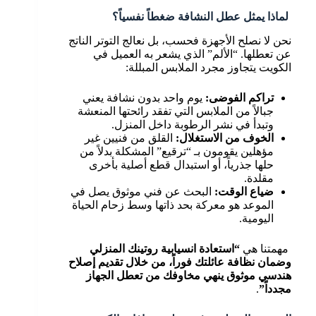
لماذا يمثل عطل النشافة ضغطاً نفسياً؟
نحن لا نصلح الأجهزة فحسب، بل نعالج التوتر الناتج
عن تعطلها. “الألم” الذي يشعر به العميل في
الكويت يتجاوز مجرد الملابس المبللة:
تراكم الفوضى:
يوم واحد بدون نشافة يعني
جبالاً من الملابس التي تفقد رائحتها المنعشة
وتبدأ في نشر الرطوبة داخل المنزل.
الخوف من الاستغلال:
القلق من فنيين غير
مؤهلين يقومون بـ “ترقيع” المشكلة بدلاً من
حلها جذرياً، أو استبدال قطع أصلية بأخرى
مقلدة.
ضياع الوقت:
البحث عن فني موثوق يصل في
الموعد هو معركة بحد ذاتها وسط زحام الحياة
اليومية.
مهمتنا هي
“استعادة انسيابية روتينك المنزلي
وضمان نظافة عائلتك فوراً، من خلال تقديم إصلاح
هندسي موثوق ينهي مخاوفك من تعطل الجهاز
مجدداً”
.