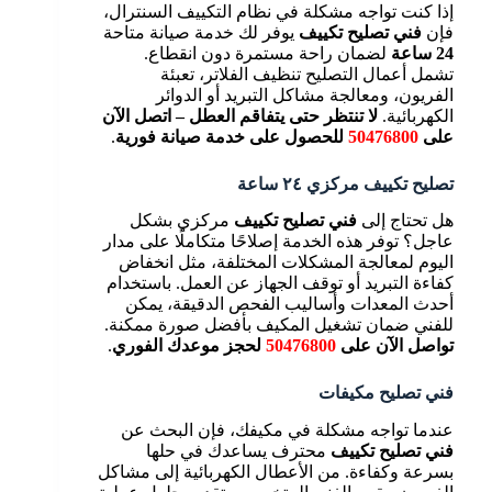
إذا كنت تواجه مشكلة في نظام التكييف السنترال،
فإن
فني تصليح تكييف
يوفر لك خدمة صيانة متاحة
24 ساعة
لضمان راحة مستمرة دون انقطاع.
تشمل أعمال التصليح تنظيف الفلاتر، تعبئة
الفريون، ومعالجة مشاكل التبريد أو الدوائر
الكهربائية.
لا تنتظر حتى يتفاقم العطل – اتصل الآن
على
50476800
للحصول على خدمة صيانة فورية
.
تصليح تكييف مركزي ٢٤ ساعة
هل تحتاج إلى
فني تصليح تكييف
مركزي بشكل
عاجل؟ توفر هذه الخدمة إصلاحًا متكاملًا على مدار
اليوم لمعالجة المشكلات المختلفة، مثل انخفاض
كفاءة التبريد أو توقف الجهاز عن العمل. باستخدام
أحدث المعدات وأساليب الفحص الدقيقة، يمكن
للفني ضمان تشغيل المكيف بأفضل صورة ممكنة.
تواصل الآن على
50476800
لحجز موعدك الفوري
.
فني تصليح مكيفات
عندما تواجه مشكلة في مكيفك، فإن البحث عن
فني تصليح تكييف
محترف يساعدك في حلها
بسرعة وكفاءة. من الأعطال الكهربائية إلى مشاكل