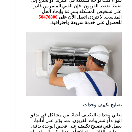
سواء كنت تواجه مشكلة في التبريد، أو تحتاج إلى
ضبط ضغط الفريون، فإن الفني المتمرس قادر
على تشخيص المشكلة بسرعة وإيجاد الحل
المناسب.
لا تتردد، اتصل الآن على
50476800
للحصول على خدمة سريعة واحترافية
.
تصليح تكييف وحدات
تعاني وحدات التكييف أحيانًا من مشاكل في تدفق
الهواء أو تسريبات الفريون، مما يؤثر على أدائها.
يعمل
فني تصليح تكييف
على فحص الوحدة بدقة،
وتنظيف الفلاتر، وإصلاح أي عطل كهربائي لضمان