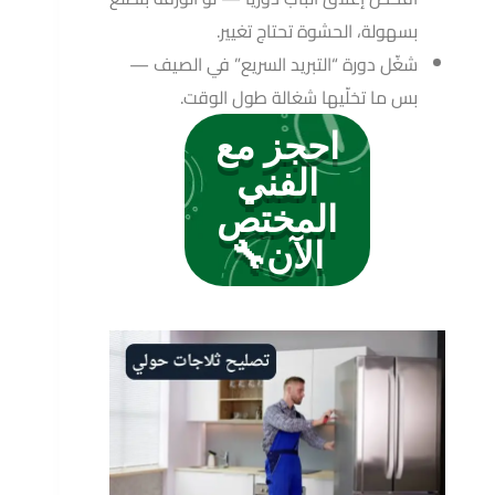
بسهولة، الحشوة تحتاج تغيير.
شغّل دورة “التبريد السريع” في الصيف —
بس ما تخلّيها شغالة طول الوقت.
احجز مع
الفني
المختص
الآن🔧