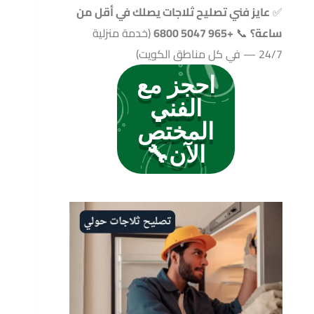
✅
عايز فني تصليح ثلاجات يصلك في أقل من
ساعة؟
📞
+965 5047 6800
(خدمة منزلية
24/7 — في كل مناطق الكويت)
احجز مع
الفني
المختص
الآن🔧