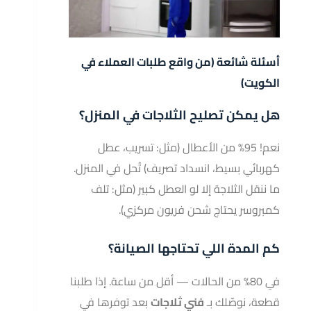
أسئلة شائعة (من واقع طلبات العملاء في
الكويت)
هل يمكن تصليح الثلاجات في المنزل؟
نعم! 95% من الأعطال (مثل: تسريب، عطل
كهربائي بسيط، انسداد تصريف) تُحل في المنزل.
ما ننقل الثلاجة إلا لو العطل كبير (مثل: تلف
كمبروسر يحتاج شحن فريون مركزي).
كم المدة اللي تحتاجها الصيانة؟
في 80% من الحالات — أقل من ساعة. إذا طلبنا
قطعة، نوصّلك بـ
فني ثلاجات
بعد توفرها في