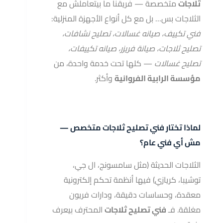
ثلاجات
متخصصة — فريقنا ما بيتعاملش مع
الثلاجات بس… بل مع كل أنواع الأجهزة المنزلية:
فني تكييف، صيانه غسالات، تصليح نشافات،
تصليح ثلاجات، صيانة فريزر، صيانه تكييفات،
تصليح غسالات
— كلها تحت خدمة واحدة، من
مؤسسة الرابية الفروانية
وأكثر.
لماذا تختار فني تصليح ثلاجات متخصص —
مش أي فني عام؟
الثلاجات الحديثة (مثل سامسونج، ال جي،
توشيبا، كريازي) فيها أنظمة تحكم إلكترونية
معقدة، وحساسات دقيقة، ودارات فريون
مغلقة. فـ
فني تصليح ثلاجات
المحترف بيعرف