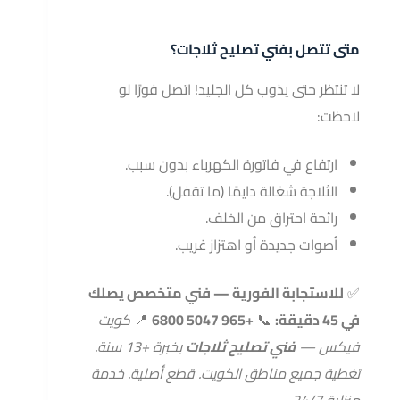
متى تتصل بفني تصليح ثلاجات؟
لا تنتظر حتى يذوب كل الجليد! اتصل فورًا لو
لاحظت:
ارتفاع في فاتورة الكهرباء بدون سبب.
الثلاجة شغالة دايمًا (ما تقفل).
رائحة احتراق من الخلف.
أصوات جديدة أو اهتزاز غريب.
✅
للاستجابة الفورية — فني متخصص يصلك
في 45 دقيقة:
📞
+965 5047 6800
📍
كويت
فيكس —
فني تصليح ثلاجات
بخبرة +13 سنة.
تغطية جميع مناطق الكويت. قطع أصلية. خدمة
منزلية 24/7.