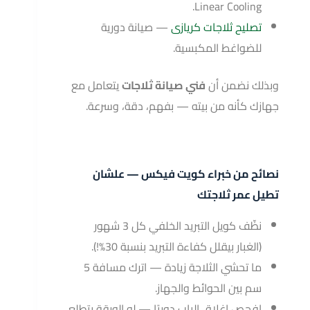
Linear Cooling.
تصليح ثلاجات كريازى
— صيانة دورية
للضواغط المكبسية.
وبذلك نضمن أن
فني صيانة ثلاجات
يتعامل مع
جهازك كأنه من بيته — بفهم، دقة، وسرعة.
نصائح من خبراء كويت فيكس — علشان
تطيل عمر ثلاجتك
نظّف كويل التبريد الخلفي كل 3 شهور
(الغبار بيقلل كفاءة التبريد بنسبة 30%!).
ما تحشي الثلاجة زيادة — اترك مسافة 5
سم بين الحوائط والجهاز.
افحص إغلاق الباب دوريًا — لو الورقة بتطلع