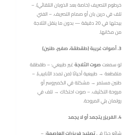
خرطوم التصريف (خاصة بعد الذوبان التلقائي). –
تلف في درين بان أو صمام التصريف. – الفني
بيحلها في 20 دقيقة — بدون ما ينقل الثلاجة
من مكانها.
3. أصوات غريبة (طقطقة، صفير، طنين)
لو سمعت
صوت الثلاجة
غير طبيعي: – طقطقة
متقطعة → طبيعية أحيانًا (من تمدد الأنابيب). –
طنين مستمر → مشكلة في الكمبروسر أو
مروحة التكثيف. – صوت احتكاك → تلف في
رولمان بلي المروحة.
4. الفريزر يتجمد أو لا يجمد
شائع جدًا في
تصليح فريزرات العاصمة
: –