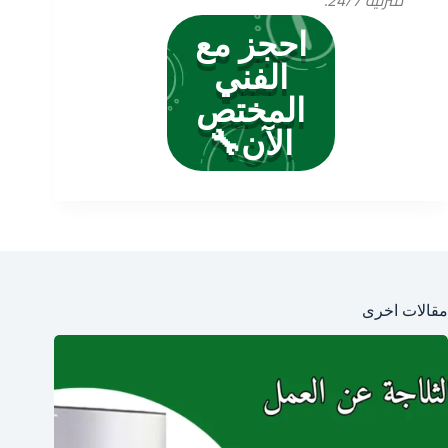
احجز مع
الفني
المختص
الآن🔧
مقالات اخرى