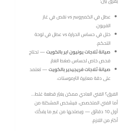
يفرق بين:
عطل في الكمبروسر vs نقص في غاز
الفريون.
خلل في حساس الحرارة vs عطل في لوحة
التحكم.
صيانة ثلاجات يونيون اير بالكويت
— تحتاج
فحص خاص لحساس ضغط الغاز.
صيانة ثلاجات فريجيدير بالكويت
— تعتمد
على دقة معايرة الثرموستات.
الفرق؟ الفني العادي ممكن يغيّر قطعة غلط…
أما الفني المتخصص، فيشخص المشكلة من
أول 10 دقائق — ويصلحها من غير ما يفكّك
أكثر من اللازم.