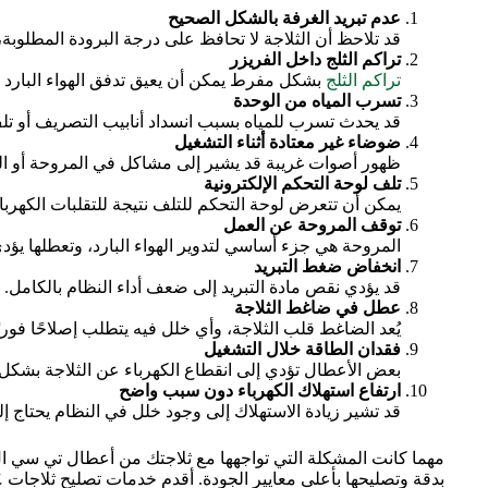
عدم تبريد الغرفة بالشكل الصحيح
قد تلاحظ أن الثلاجة لا تحافظ على درجة البرودة المطلوبة،
تراكم الثلج داخل الفريزر
تراكم الثلج
بشكل مفرط يمكن أن يعيق تدفق الهواء البارد وي
تسرب المياه من الوحدة
قد يحدث تسرب للمياه بسبب انسداد أنابيب التصريف أو تل
ضوضاء غير معتادة أثناء التشغيل
ظهور أصوات غريبة قد يشير إلى مشاكل في المروحة أو ا
تلف لوحة التحكم الإلكترونية
يمكن أن تتعرض لوحة التحكم للتلف نتيجة للتقلبات الكهربا
توقف المروحة عن العمل
المروحة هي جزء أساسي لتدوير الهواء البارد، وتعطلها يؤد
انخفاض ضغط التبريد
قد يؤدي نقص مادة التبريد إلى ضعف أداء النظام بالكامل.
عطل في ضاغط الثلاجة
يُعد الضاغط قلب الثلاجة، وأي خلل فيه يتطلب إصلاحًا فوري
فقدان الطاقة خلال التشغيل
بعض الأعطال تؤدي إلى انقطاع الكهرباء عن الثلاجة بشكل
ارتفاع استهلاك الكهرباء دون سبب واضح
قد تشير زيادة الاستهلاك إلى وجود خلل في النظام يحتاج 
مهما كانت المشكلة التي تواجهها مع ثلاجتك من أعطال تي سي ال، 