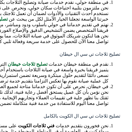
في منطقة حولي، نقدم خدمات صيانة وتصليح الثلاجات بكل
نحن ملتزمون بتلبية احتياجات سكان حولي، ونحرص على 
نستخدم أحدث التقنيات والأدوات لضمان أن تعمل ثلاجتك ب
خبرتنا الواسعة تجعلنا الخيار الأمثل لكل من يبحث عن
تصلي
نهتم في تقديم خدماتنا في حولي بأسلوب ودود ومباشر، مع 
فريقنا المتخصص يضمن التشخيص الدقيق والإصلاح الفوري
نحن هنا لنكون شريكك الموثوق في صيانة الثلاجات، مما يو
تواصل معنا الآن للحصول على خدمة سريعة وفعالة تلبي كا
تصليح ثلاجات تي سي ال خيطان
نقدم في منطقة خيطان خدمات
تصليح ثلاجات خيطان
التي
يتميز فريقنا بخبرة واسعة في صيانة الثلاجات باستخدام أح
نسعى دائمًا لتقديم حلول مبتكرة وسريعة تضمن استمراري
كل عملية صيانة نقوم بها تعكس التزامنا بتقديم خدمة ترض
في خيطان، نحرص على أن تكون خدماتنا متاحة لجميع العملا
نحن نؤمن بأن كل عميل يستحق أفضل رعاية فنية، لذلك نلت
ثقتك بنا تظهر جلية في تقييمات العملاء وتجاربهم الإيجابية م
تواصل معنا اليوم للاستفادة من خدمة فنية متكاملة تضمن ب
تصليح ثلاجات تي سي ال الكويت بالكامل
نحن فخورون بتقديم خدمات
فني ثلاجات الكويت
على مستوى
سواء كنت في العاصمة أو في المناطق المحيطة مثل حولي، أو