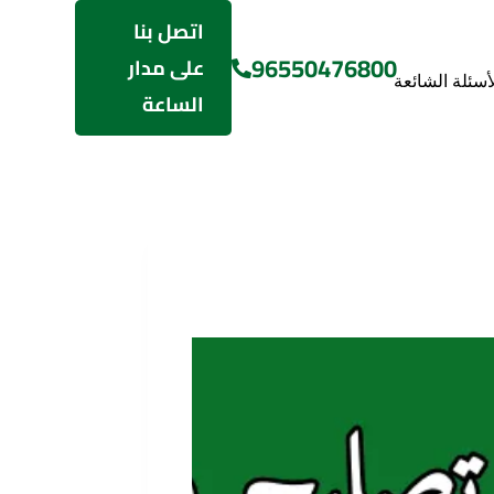
اتصل بنا
96550476800
على مدار
لأسئلة الشائعة
الساعة