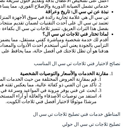
أعمل على تشخيص الأعطال بدقة وتقديم حلول سريعة تضمن 
خدماتي تشمل الصيانة الدورية والإصلاح الفوري، مما يساع
نبذة عن تي سي ال: تاريخ وعراقة
تي سي ال هي علامة تجارية رائدة في سوق الأجهزة المنزلية،
تعتمد تي سي ال على أحدث التقنيات لضمان تقديم منتجا
بفضل هذا التراث العريق، تتميز ثلاجات تي سي ال بكفاءة
لماذا تختار فني ثلاجات تي سي ال؟
أقدم لك خدمة شخصية ومباشرة كفني مستقل، مما يضمن س
التزامي بالجودة يعني أنني أستخدم أحدث الأدوات والمعدات
هدفنا هو أن تظل ثلاجتك في أفضل حالة، مما يحافظ على ا
نصائح لاختيار فني ثلاجات تي سي ال المناسب
مقارنة الخدمات والأسعار والتوصيات الشخصية
قم بمقارنة العروض المختلفة من حيث الخدمات المقدم
تأكد من أن الفني ذو كفائة عالية، مما يعكس ثقته 
ابحث عن فني يوفر مرونة في المواعيد وسرعة في الاستجابة، خاصة في حالات 
استفد من توصيات الأصدقاء والعائلة أو آراء المست
مرشدًا موثوقًا لاختيار أفضل فني ثلاجات الكويت.
المناطق خدمات فني تصليح ثلاجات تي سي ال
تصليح ثلاجات تي سي ال حولي