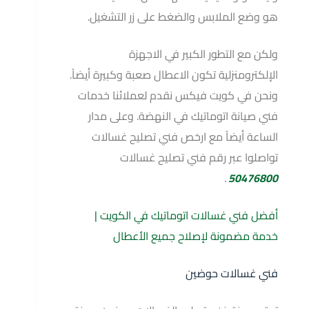
هو وضع الملابس والضغط على زر التشغيل.
ولكن مع التطور الكبير في الاجهزة
الإلكترومنزلية تكون الاعطال صعبة وكبيرة أيضاً.
ونحن في كويت فيكس نقدم لعملائنا خدمات
فني صيانة اتوماتيك في النهضة. وعلى مدار
الساعة أيضاً مع ارخص فني تصليح غسالات
✕
تواصلوا عبر رقم فني تصليح غسالات
حصرياً من الوكيل
.
50476800
معاينة مجانية الآن!
أفضل فني غسالات اتوماتيك في الكويت |
خدمة مضمونة لإصلاح جميع الأعطال
استفد من عرض الفترة المحدودة: نوفر لك
قطع
فني غسالات حوضين
غيار أصلية
من الوكيل حصرياً مع ضمان حقيقي.