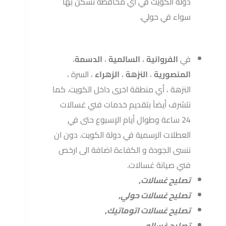
دولة الكويت في أي محافظة تسكن بها
سواء في حولي.
في
الفروانية
،
السالمية
،
الدسمة
،
المنصورية
،
النزهة
،
الزهراء
، السرة ،
النزهة ، أي منطقة اخرى داخل الكويت. كما
نتشرف أيضاً بتقديم خدمات فني غسالات
24 ساعة وطوال أيام الإسبوع حتى في
العطلات الرسمية في دولة الكويت. دون ان
ننسى الجودة و الكفاءة اضافة الى ارخص
فني صيانة غسالات.
تصليح غسالات,
تصليح غسالات حولي,
تصليح غسالات اتوماتيك,
تصليح غساله,