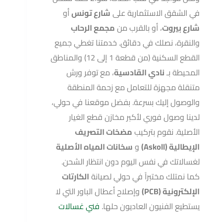
في الشقق الاستثمارية على
شارع تونس
أو
شارع بيروت
، أو بالقرب من
مجمع الرحاب
والنقرة، نصلك في دقائق. خدمتنا تغطي جميع
القطع السكنية (من قطعة 1 إلى 12) والمناطق
المحيطة بـ
نادي القادسية
، مع توفر ورش
متنقلة مجهزة للتعامل مع زحمة المنطقة
والوصول إليك بسرعة. بفضل موقعنا في حولي،
لدينا وصول فوري لأكبر مخازن قطع الغيار
الأصلية. نقوم بتركيب
مضخات التصريف
الإيطالية (Askoll)
و
سخانات المياه الأصلية
لغسالاتك في نفس اليوم دون انتظار الشحن.
كما نمتلك مختبراً في حولي لصيانة
الكارتات
الإلكترونية (PCB)
وإصلاح أعطال الباور التي لا
يستطيع الفنيون العاديون حلها.
فني غسالات