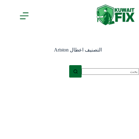
لتجاوز
لى
لمحتوى
التصنيف
اعطال Ariston
ا
وجد
تائج