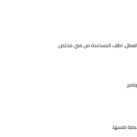
 على الشاشة مثل:
انة غسالات سامسونج في الكويت
لفحص الدائرة بدقة.
، فغالبًا السبب هو انسداد في خرطوم التصريف أو تلف في
طلمبة الطرد (in Pump