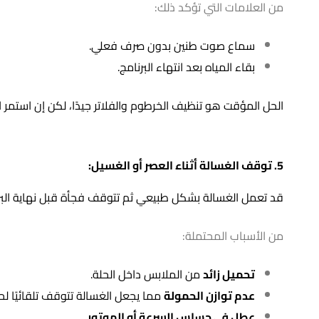
اللوحة الإلكترونية (Main PCB) هي العقل الذي يتحكم بجميع وظائف الغسالة.
أي خلل فيها يؤدي لتوقف الغسالة تمامًا أو ظهور رموز أعطال
4E
(مشكلة في تعبئة المياه) أو
5E
(مشكلة في تصريف المياه).
في هذه الحالة لا تحاول الإصلاح بنفسك — تواصل مع
فني صي
4. مشكلة في صرف المياه:
إذا توقفت الغسالة في منتصف الدورة والماء مازال داخل الحلة
من العلامات التي تؤكد ذلك:
سماع صوت طنين بدون صرف فعلي.
بقاء المياه بعد انتهاء البرنامج.