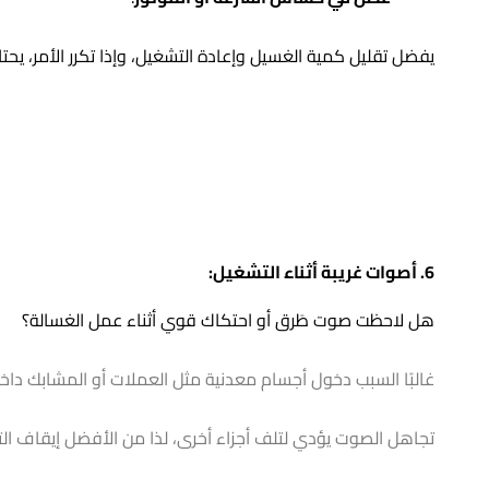
الحل المؤقت هو تنظيف الخرطوم والفلاتر جيدًا، لكن إن استم
5. توقف الغسالة أثناء العصر أو الغسيل:
قد تعمل الغسالة بشكل طبيعي ثم تتوقف فجأة قبل نهاية البرن
من الأسباب المحتملة:
تحميل زائد
من الملابس داخل الحلة.
عدم توازن الحمولة
مما يجعل الغسالة تتوقف تلقائيًا لح
عطل في حساس السرعة أو الموتور
.
يفضل تقليل كمية الغسيل وإعادة التشغيل، وإذا تكرر الأمر، يحت