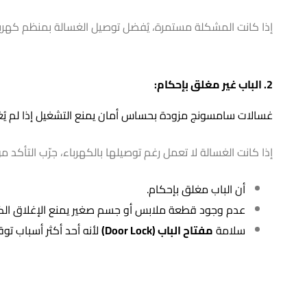
إذا كانت المشكلة مستمرة، يُفضل توصيل الغسالة بمنظم كهربائي (Stabilizer) لحمايتها من تقلبات الجهد المتكررة في بعض مناط
2. الباب غير مغلق بإحكام:
غسالات سامسونج مزودة بحساس أمان يمنع التشغيل إذا لم يُغلق
إذا كانت الغسالة لا تعمل رغم توصيلها بالكهرباء، جرّب التأكد من
أن الباب مغلق بإحكام.
عدم وجود قطعة ملابس أو جسم صغير يمنع الإغلاق الك
سلامة
مفتاح الباب (Door Lock)
لأنه أحد أكثر أسباب ت