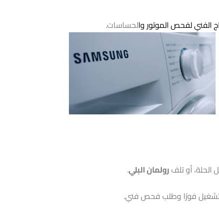
ر العطل، اطلب المساعدة من فني مختص.
امج.
ماية نفسها.
اج الفني لفحص الموتور وا
لحساسات.