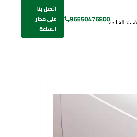
اتصل بنا
96550476800
على مدار
لأسئلة الشائعة
الساعة