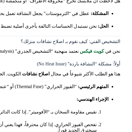
هل لاحظت أن ملابسك تخرج “محروقة الأطراف” أو منكمشة (Shrunk)؟
المشكلة:
عطل في “الثرموستات” يجعل النشافة تعمل بحرا
الحل:
نحن نستبدل الحساسات التالفة بأخرى أصلية تضبط 
التشخيص الفني: كيف نقوم بـ اصلاح نشافات منزلك؟
نحن في
كويت فيكس
نعتمد منهجية “التشخيص الجذري” (Root Cause Analysis). نحن لا نبدل القطع عشوائياً. إليك كيف نتعامل مع أشهر الأعطال:
أولاً: مشكلة “النشافة باردة” (No Heat Issue)
هذا هو الطلب الأكثر شيوعاً في مجال
اصلاح نشافات
الكويت. الجه
المتهم الرئيسي:
“الفيوز الحراري” (Thermal Fuse) أو “عنصر التسخين” (Heating Element).
الإجراء الهندسي:
نقيس مقاومة السخان بـ “الأفوميتر”. إذا كانت الدائرة مفتو
نفحص الفيوز الحراري. إذا كان محترقاً، فهذا يعني أن
سيحترق الجديد فوراً.