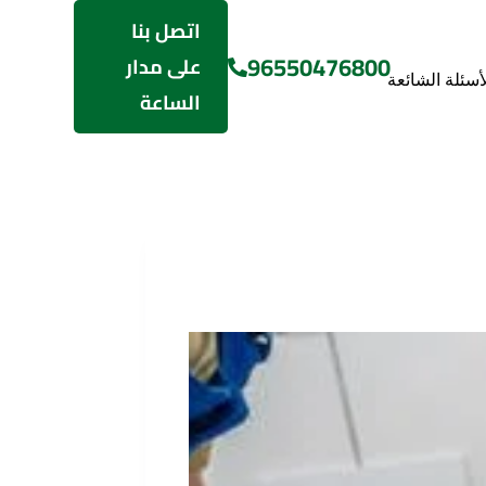
اتصل بنا
96550476800
على مدار
لأسئلة الشائعة
الساعة