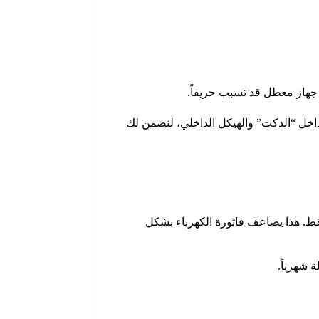
زالة كل ذرة وبر متراكمة داخل “الدكت” والهيكل الداخلي، لنضمن لك
و تنسد الفلاتر، تضطر النشافة للعمل لمدة 3 ساعات لتجفيف حمولة تحتاج 45 دقيقة فقط. هذا يضاعف فاتورة الكهرباء بشكل
 شهرياً.