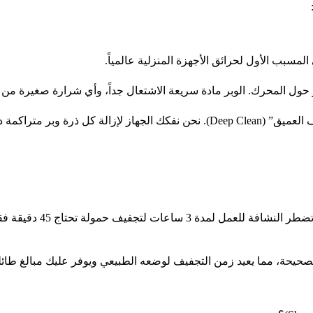
مسبب الأول لحرائق الأجهزة المنزلية عالمياً.
لدينا تشمل بروتوكول “التنظيف العميق” (Deep Clean). نحن نفكك الجهاز لإ
عندما يضعف “عنصر التسخين” أ
لصحيحة، مما يعيد زمن التجفيف لوضعه الطبيعي ويوفر عليك مبالغ طائلة