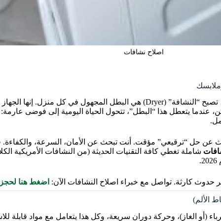
اصلاح نشافات
في قلب الشتاء الكويتي، حيث تجتمع البرودة مع الرطوبة العالية، تصبح “النشافة” (Dryer) هي ال
كن، عندما يتعطل هذا “البطل”، تتحول الحياة اليومية إلى فوضى عارم
مل.
حث عن حل “ترقيعي” مؤقت. أنت تبحث عن الأمان، السرعة، والكفاءة.
افات
شاملة تغطي كافة التقنيات الحديثة (من النشافات الأمريكية الكل
.
ر حدوث كارثة. تواصل مع خبراء اصلاح النشافات الآن:
اضغط هنا لحجز 
 الألم)
باء (أو الغاز)، وحركة دوران سريعة، وكل هذا يتعامل مع مواد قابلة للاش