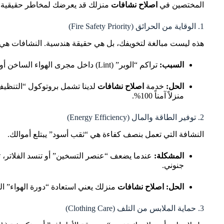
المختصين في
اصلاح نشافات
منزلك قد يعرضك لمخاطر حقيقية:
1. الوقاية من الحرائق (Fire Safety Priority)
هذه ليست مبالغة لتخويفك، بل هي حقيقة هندسية. النشافات هي ال
السبب:
تراكم “الوبر” (Lint) داخل مجرى الهواء الساخن أو حول المحرك. الوبر مادة سريعة الاشتعال جداً، وأي شرارة صغيرة من جهاز معطل قد تسبب حريقاً.
الحل:
خدمة
اصلاح نشافات
منزلاً آمناً 100%.
2. توفير الطاقة والمال (Energy Efficiency)
النشافة التي تعمل بنصف كفاءة هي “ثقب أسود” يبتلع أموالك.
المشكلة:
جنوني.
الحل:
اصلاح نشافات
منزلك يعني استعادة “دورة الهواء” ا
3. حماية الملابس من التلف (Clothing Care)