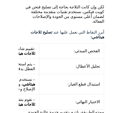
لكن وإن كانت الثلاجة بحاجة إلى تصليح فنحن في
كويت فيكس، نستخدم تقنيات متقدمة مختلفة
لضمان أعلى مستوى من الجودة والإصلاحات
الفعالة.
أبرز النقاط التي نعمل عليها عند
تصليح ثلاجات
هيتاشي:
-تقييم شامل للثلاجة 
الفحص المبدئي:
ثلاجات هيتاشي
.
– يتم استخدام أدوات 
تحليل الأعطال:
العطل بدقة ومن ثم
تص
– نستخدم قطع غيار أ
استبدال قطع الغيار:
هيتاشي،
وبكل تأكيد م
الإصلاح وعمر الثلاجة 
– نقوم بتشغيل الثلاجة
الاختبار النهائي:
ثلاجات هيتاشي
واستعاد
وبهذه الطريقة، نلتزم بتقديم خدمة عالية الجودة.