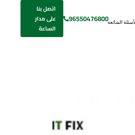
اتصل بنا
96550476800
على مدار
لأسئلة الشائعة
الساعة