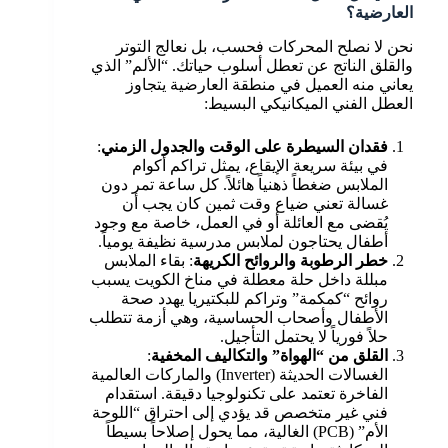
العارضية؟
نحن لا نصلح المحركات فحسب، بل نعالج التوتر
والقلق الناتج عن تعطل أسلوب حياتك. “الألم” الذي
يعاني منه العميل في منطقة العارضية يتجاوز
العطل الفني الميكانيكي البسيط:
فقدان السيطرة على الوقت والجدول الزمني
:
في بيئة سريعة الإيقاع، يمثل تراكم أكوام
الملابس ضغطاً ذهنياً هائلاً. كل ساعة تمر دون
غسالة تعني ضياع وقت ثمين كان يجب أن
يُقضى مع العائلة أو في العمل، خاصة مع وجود
أطفال يحتاجون لملابس مدرسية نظيفة يومياً.
خطر الرطوبة والروائح الكريهة
: بقاء الملابس
مبللة داخل حلة معطلة في مناخ الكويت يسبب
روائح “كمكمة” وتراكم للبكتيريا يهدد صحة
الأطفال وأصحاب الحساسية، وهي أزمة تتطلب
حلاً فورياً لا يحتمل التأجيل.
القلق من “الهواة” والتكاليف المخفية
:
الغسالات الحديثة (Inverter) والماركات العالمية
الفاخرة تعتمد على تكنولوجيا دقيقة. استقدام
فني غير متخصص قد يؤدي إلى احتراق “اللوحة
الأم” (PCB) الغالية، مما يحول إصلاحاً بسيطاً