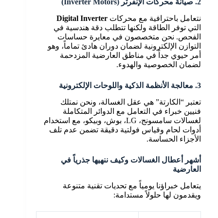
2. صيانة محركات الإنفرتر (Inverter Motors)
نتعامل باحترافية مع محركات
Digital Inverter
التي توفر الطاقة ولكنها تتطلب دقة هندسية في
الفحص. نحن متخصصون في معايرة حساسات
التوازن الإلكترونية لضمان دوران هادئ تماماً، وهو
أمر حيوي جداً في مناطق العارضية المزدحمة
لضمان الخصوصية والهدوء.
3. معالجة الأنظمة الذكية واللوحات الإلكترونية
تعتبر “الكارتة” هي عقل الغسالة، ونحن نمتلك
فنيين خبراء في التعامل مع الدوائر المتكاملة
لغسالات سامسونج، LG، بوش، وبيكو، مع استخدام
أدوات لحام وقياس فولتية دقيقة تضمن عدم تلف
الأجزاء الحساسة.
أشهر أعطال الغسالات وكيف ننهيها جذرياً في
العارضية
يتعامل خبراؤنا يومياً مع تحديات تقنية متنوعة
ويقدمون لها حلولاً مستدامة: