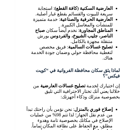
العارضية السكنية (كافة القطع)
: استجابة
سريعة للبيوت والقسائم بقطع غيار أصلية.
العارضية الحرفية والصناعية
: خدمة متميزة
للمنشآت والمغاسل الكبيرة.
المناطق المجاورة
: نخدم أيضاً سكان
صباح
الناصر، جليب الشيوخ، والفردوس
بورش
متنقلة مجهزة بالكامل.
تصليح غسالات السالمية
: فريق مخصص
لتغطية محافظة حولي وضمان جودة الخدمة
هناك.
لماذا يثق سكان محافظة الفروانية في “كويت
فيكس”؟
إن اختيارك لخدمة
تصليح غسالات العارضية
من
خلالنا يعني أنك تختار الاحترافية التي تليق
بخصوصية منزلك وذكاء أجهزتك:
إصلاح فوري بالمنزل
: نحن نؤمن بأن راحتك تبدأ
من عدم نقل الجهاز؛ لذا تتم 98% من عمليات
الإصلاح في مكانك بخصوصية تامة وهدوء
مطلق، مع الحفاظ على نظافة المكان تماماً.