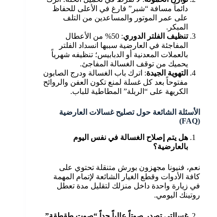
دائماً مسافة “شبر” فارغ في الأعلى للحفاظ
على عمر الموتور والمساعدين من التلف
المبكر.
تنظيف الفلتر الدوري
: 50% من الأعطال
المفاجئة في العارضية سببها انسداد الفلتر
بالعملات المعدنية أو الدبابيس؛ تنظيفه شهرياً
يحميك من توقف الغسالة المفاجئ.
التهوية الجيدة
: اترك باب الغسالة ودرج الصابون
مفتوحاً بعد كل غسلة لمنع تكون العفن والروائح
الكريهة على “الربلة” المطاطية للباب.
الأسئلة الشائعة حول تصليح غسالات العارضية
(FAQ)
هل يتم إصلاح الغسالة في نفس اليوم
بالعارضية؟
نعم، فنيونا مجهزون بورش متنقلة تحتوي على
كافة الأدوات وقطع الغيار الشائعة لإتمام المهمة
في زيارة واحدة داخل منزلك لتقليل مدة تعطل
روتينك اليومي.
غسالتي تصدر صوتاً عالياً جداً “صوت طقطقة”