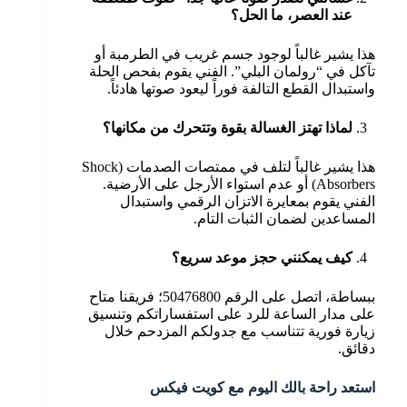
عند العصر، ما الحل؟
هذا يشير غالباً لوجود جسم غريب في الطرمبة أو
تآكل في “رولمان البلي”. الفني يقوم بفحص الحلة
واستبدال القطع التالفة فوراً ليعود صوتها هادئاً.
لماذا تهتز الغسالة بقوة وتتحرك من مكانها؟
هذا يشير غالباً لتلف في ممتصات الصدمات (Shock
Absorbers) أو عدم استواء الأرجل على الأرضية.
الفني يقوم بمعايرة الاتزان الرقمي واستبدال
المساعدين لضمان الثبات التام.
كيف يمكنني حجز موعد سريع؟
ببساطة، اتصل على الرقم 50476800؛ فريقنا متاح
على مدار الساعة للرد على استفساراتكم وتنسيق
زيارة فورية تتناسب مع جدولكم المزدحم خلال
دقائق.
استعد راحة بالك اليوم مع كويت فيكس