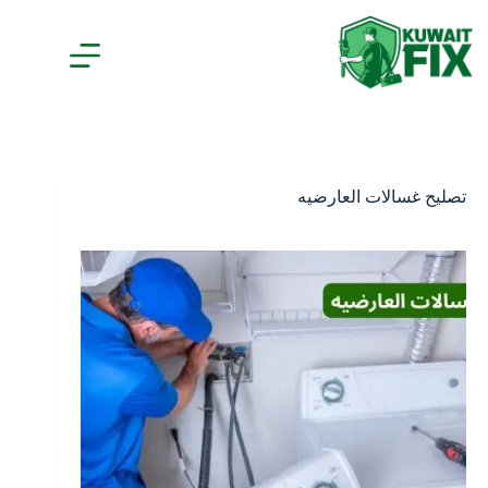
لتجاوز
لى
لمحتوى
تصليح غسالات العارضيه