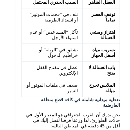
العطل الظاهر
السبب الجذري المحتمل
الحل الت
توقف العصر
تلف في “فحمات الموتور”
استبدال ا
تماماً
أو انسداد الطرمبة
مسارات ا
اهتزاز ومشي
تآكل “المساعدين” أو عدم
استبدال 
الغسالة
استواء الأرجل
الاتزان ال
تسريب مياه
تشقق في “الربلة” أو
تبديل الج
أسفل الجهاز
خراطيم الدخول
أصلية عال
باب الغسالة لا
عطل في مفتاح القفل
فك القفل
يفتح
الإلكتروني
الحساس 
الملابس تخرج
ضعف في ملفات الموتور أو
استبدال 
مبللة
السير
الدوران 
تغطية ميدانية شاملة في كافة قطع منطقة
العارضية
نحن ندرك أن القرب الجغرافي هو المعيار الأول في
حالات الطوارئ، لذا وزعنا فرقنا لتصل إليك في
أقل من 45 دقيقة في المناطق التالية: