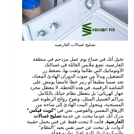
تصليح غسالات العارضيه
تخيل أنك في صباح يوم عمل مزدحم في منطقة
العارضية، تضع ملابس العائلة في غسالتك
الأوتوماتيك التي طالما وثقت بها، تضغط زر
التشغيل، وبدلاً من صوت الدوران الهادئ المعتاد،
تجد صمتاً مطبقاً أو رمز خطأ غامضاً يومض على
الشاشة الرقمية. في هذه اللحظة، لا يتعطل مجرد
جهاز كهربائي؛ بل يتعطل نظام حياتك بالكامل.
يتراكم الغسيل المبلل، وتفوح روائح الرطوبة غير
المستحبة، ويتحول البيت الهادئ إلى ساحة من
الإرهاق النفسي والفوضى. نحن في
“كويت فيكس”
ندرك أنك عندما تبحث عن خدمة
تصليح غسالات
العارضية
، فأنت لا تبحث فقط عن فني يحمل حقيبة
أدوات، بل تبحث عن خبير تقني يعيد “النظام”
والسكينة لبيتك الذي اختل توازنه فجأة.