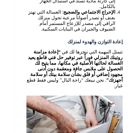
إلى كارثة مادية تستدعي استبدال الجهاز
بالكامل.
الإحراج الاجتماعي والضجيج
: الغسالة التي تهتز
بعنف أو تصدر أصواتاً مرعبة تحول منزلك
الراقي إلى مصدر للإزعاج المستمر أمام
الضيوف والجيران في البنايات السكنية.
إعادة التوازن والهدوء لمنزلك
تتمثل المهمة التي ننجزها لك في
“إعادة مزامنة
روتينك المنزلي فوراً عبر توفير حل فني قاطع يعيد
الغسالة لحالتها الأصلية في مكانها، مما يتيح لك
الحصول على ملابس جافة ومعقمة دون أدنى
مجهود إضافي أو قلق بشأن سلامة بيتك أو سلامة
أجهزتك”
. نحن نبيعك “راحة البال” وليس فقط قطع
غيار.