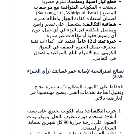
قطع غيار أصلية ومعتمدة
: نلتزم حصرياً
باستخدام المكونات المتوافقة مع مواصفات
المصنع (Samsung, LG, Whirlpool, Bosch)
لضمان استعادة كفاءة الجهاز وإطالة عمره.
شفافية التكاليف
: ستحصل على تقدير واضح
ومفصل للتكلفة قبل البدء في أي عمل، دون
أي رسوم خفية أو مفاجآت غير سارة.
خبرة تمتد لـ 12 عاماً
: نعتمد على كفاءات فنية
محترفة تمتلك الخبرة العميقة في السوق
الكويتي، مع الالتزام التام بالمواعيد والصدق
في التعامل.
نصائح استراتيجية لإطالة عمر غسالتك (رأي الخبراء
2026)
للحفاظ على “المهمة المطلوبة” مستمرة بنجاح
وتقليل الحاجة لخدمات الفني، ينصح مهندسونا في
العارضية بالآتي:
حرب التكلسات
: مياه الكويت تحتوي على نسبة
أملاح؛ استخدم دورة تنظيف بالخل أو بيكربونات
الصودا على درجة حرارة 90 كل شهرين لحماية
السخان والمضخة.
توازن الحمولة
: لا تفرط في تحميل الحلة؛ اترك