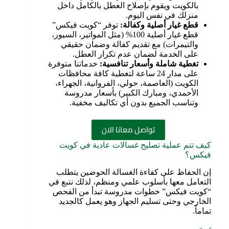
بالكويت ويقوم بإصلاح العطل بالكامل داخل
منزلك في نفس اليوم.
قطع غيار أصلية وكفالة
:
توفر “كويت فيكس”
قطع غيار أصلية 100% (مثل المواتير، السيور،
والتيمرات) مع تقديم كفالة وضمان حقيقي
على الخدمة لضمان عدم تكرار العطل.
تغطية شاملة وأسعار تنافسية
:
خدماتنا متوفرة
على مدار 24 ساعة لتغطية كافة محافظات
الكويت (العاصمة، حولي، الفروانية، الجهراء،
الأحمدي، ومبارك الكبير) بأسعار مدروسة
وتناسب الجميع بدون أي تكاليف مخفية.
تواصل معانا الان
كيف تتم عملية تصليح غسالات عادية في كويت
فيكس؟
إن الحفاظ على كفاءة الغسالة الحوضين يتطلب
التعامل معها بأسلوب علمي ومنظم، لذلك نتبع في
“كويت فيكس” خطوات مدروسة تبدأ من الفحص
الخارجي وحتى تسليم الجهاز وهو يعمل كالجديد
تماماً.