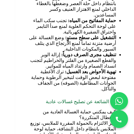
بانتظام داخل حلة العصر وضغطها بالغطاء
الداخلي لمنع الاهتزاز العنيف وكسر
المساعدين.
حماية المفاتيح من المياه
:
تجنب سكب الماء
على لوحة التحكم العلوية لمنع صدأ التايمر
واحتراق الضفيرة الكهربائية.
التشغيل على سطح مستوٍ
:
وضع الغسالة على
أرضية متزنة تماماً لمنع الارتجاج الذي يتلف
السيور والمكونات الداخلية.
تنظيف مجرى الصرف دورياً
:
إزالة الوبر
والقطع الصغيرة من الفلتر والخراطيم لتجنب
انسداد الصمام وارتداد المياه للمواتير.
تهوية الأحواض بعد الغسيل
:
ترك الأغطية
مفتوحة لبعض الوقت لتبخير الرطوبة وحماية
الجوانات المطاطية (الصوفه) من الجفاف
والتآكل.
الاسئلة الشائعة عن تصليح غسالات عادية
كيف يمكنني حماية الغسالة العادية من
الأعطال المتكررة؟
عبر الالتزام بالحمولة المقررة للملابس، توزيع
الملابس بانتظام داخل النشافة، حماية لوحة