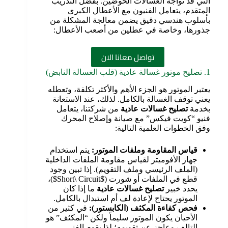
التي قد تواجه الغسالات الحوضين. بفضل التدريب
المتقدم، يتعامل الفنيون مع الأعطال الكبرى
بأسلوب هندسي دقيق يضمن معالجة المشكلة من
جذورها، وخاصة في عطلين من أصعب الأعطال:
تواصل معانا الان
1. تصليح موتور غسالة عادية (قلب الغسالة النابض)
يعتبر الموتور هو الجزء الأهم والأكثر تكلفة، وتعطله
يعني توقف الغسالة بالكامل. لذلك، عند الاستعانة
بخدمة
تصليح غسالات عادية
من شركتنا، يتعامل
فنيو “كويت فيكس” مع صيانة وإصلاح المحرك
وفق الخطوات العلمية التالية:
قياس المقاومة وملفات الموتور
:
يتم استخدام
جهاز الأفوميتر لقياس مقاومة الملفات الداخلية
(الملف الرئيسي وملف التقويم). إذا تبين وجود
قطع في الملفات أو شورت ($Short\ Circuit$)،
يحدد خبير
تصليح غسالات عادية
ما إذا كان
الموتور يحتاج لإعادة لف أم استبدال بالكامل.
فحص كفاءة المكثف (الكابستور)
:
في كثير من
الأحيان يكون الموتور سليماً ولكن “المكثف” هو
التالف وعاجز عن تقويمه؛ لذا يقوم الفني