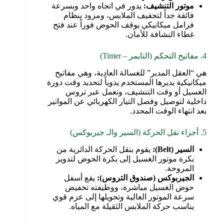
موتور التنشيف
:
يدور في اتجاه واحد وبسرعة
فائقة جداً لتجفيف الملابس، ومزود بنظام
فرامل ميكانيكي يوقف الحوض فوراً عند فتح
غطاء النشافة للأمان.
4. مفاتيح التحكم (التايمر – Timer)
هي “العقل المدبر” للغسالة العادية، وهي مفاتيح
ميكانيكية يديرها المستخدم يدوياً لتحديد وقت دورة
الغسيل أو وقت التنشيف، وتعمل عبر تروس
داخلية لتوصيل وفصل التيار الكهربائي عن المواتير
بعد انتهاء الوقت المحدد.
5. أجزاء نقل الحركة (السير والـ جيربوكس)
السير
(Belt):
يقوم بنقل الحركة الدائرية من
بكرة موتور الغسيل إلى بكرة الحوض لتدوير
المروحة.
الجيربوكس (صندوق التروس)
:
يقع أسفل
حوض الغسيل مباشرة، ووظيفته تخفيض
سرعة الموتور العالية وتحويلها إلى عزم قوي
يناسب حركة الملابس الثقيلة مع المياه.