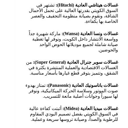
غسالات هيتاشي العادية
(Hitachi):
تشتهر في
السوق الكويتي بقدرتها العالية على تحمل الأحمال
الشاقة، ونقوم بصيانة منظومة التجفيف والعصر
الخاصة بها بكفاءة.
غسالات ونسا العادية
(Wansa):
ماركة شهيرة جداً
وواسعة الانتشار داخل الكويت، ونوفر لها تغطية
صيانة شاملة لجميع موديلاتها الحوض الواحد
والحوضين.
غسالات سوبر جنرال العادية
(Super General):
من
الغسالات الاقتصادية والعملية المنتشرة بكثرة في
الشقق، وتتميز بتوفر قطع غيارها بأسعار مناسبة.
غسالات باناسونيك العادية
(Panasonic):
تمتاز بهدوء
صوت الموتور وسلاسة الحركة الميكانيكية، ونوفر
لها سيوراً وجوانات أصلية مانعة للتسريب.
غسالات ميديا العادية
(Midea):
أثبتت كفاءة عالية
في السوق الكويتي بفضل تصميم البودي المقاوم
للرطوبة والصدأ، وصيانة تروسها سريعة وعملية.