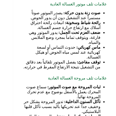
علامات تلف موتور الغسالة العادية
صوت زنة بدون حركة
:
يصدر الموتور صوتاً
مستمراً عند التشغيل دون أن يدور الحوض.
رائحة شياط وسخونة
:
انبعاث رائحة احتراق
أسلاك مع ارتفاع حرارة جسم الغسالة.
ضعف العزم تحت الحمل
:
يدور الموتور وهي
فارغة، ويتوقف تماماً بمجرد وضع الملابس
والمياه.
ماس كهربائي
:
حدوث التماس أو لسعة
كهربائية عند لمس مياه الحوض أو هيكل
الغسالة.
توقف مفاجئ
:
يفصل الموتور تلقائياً بعد دقائق
من التشغيل نتيجة الارتفاع المفرط في حرارته.
علامات تلف مروحة الغسالة العادية
ثبات المروحة مع صوت الموتور
:
سماع صوت
المحرك يعمل بالأسفل بوضوح مع عدم تحرك
المروحة نهائياً.
تآكل السنون الداخلية
:
تدور المروحة بشكل حر
وخفيف جداً عند تحريكها باليد بسبب تآكل قلبها
البلاستيكي.