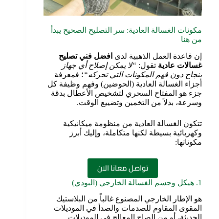
مكونات الغسالة العادية: سر التصليح الصحيح يبدأ
من هنا
إن قاعدة العمل الذهبية لدى
افضل فني تصليح
غسالات عادية
تقول:
“
لا يمكن إصلاح أي جهاز
بنجاح دون فهم المكونات التي تحركه
“
؛ فمعرفة
أجزاء الغسالة العادية (الحوضين) وفهم وظيفة كل
جزء هو المفتاح السحري لتشخيص الأعطال بدقة
وسرعة، بدلاً من التخمين وتضييع الوقت.
تتكون الغسالة العادية من منظومة ميكانيكية
وكهربائية بسيطة لكنها متكاملة، وإليك أبرز
مكوناتها:
تواصل معانا الان
1. هيكل وجسم الغسالة الخارجي (البودي)
هو الإطار الخارجي المصنوع غالباً من البلاستيك
المقوى المقاوم للصدمات والصدأ في الموديلات
الحديثة، أو من الصاج المعالج في الموديلات