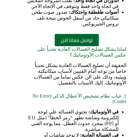
الدوران في اتجاه واحد
:
تقلب المروحة الملابس
في اتجاه واحد فقط وتتوقف في الاتجاه الآخر.
أصوات طقطقة واحتكاك
:
صدور صوت طحن
ميكانيكي حاد من أسفل الحوض نتيجة تلف
تروس الجيربوكس.
تواصل معانا الان
لماذا يشكل تصليح الغسالات العادية تحدياً على
عكس الغسالات الأوتوماتيك؟
الحقيقة أن تصليح الغسالات العادية يشكل تحدياً
خاصاً من نوعه أمام الفنيين لأسباب ميكانيكية
وبيئية، وذلك على الن عكس تماماً من الغسالات
الأوتوماتيك. إليك الأسباب بالتفصيل:
1. غياب نظام تشخيص الأعطال الذكي (No Error
Codes)
في الأوتوماتيك
:
تحتوي الغسالة على لوحة
إلكترونية وشاشة تظهر “رمز الخطأ” (مثل E11
أو F05) بمجرد حدوث العطل، مما يوجه الفني
للمشكلة مباشرة.
في الغسالة العادية
:
لا توجد شاشات أو