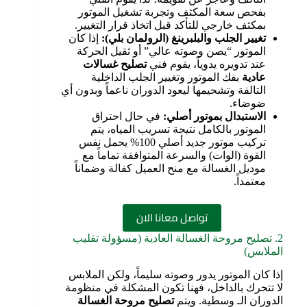
بفحص سعة المكثف وتجربة تشغيل الموتور
بمكثف خارجي للتأكد قبل اتخاذ قرار التغيير.
تغيير الجلب والبلبرينغ (الرولمان بلي)
:
إذا كان
الموتور “يصن وصوته عالي” أو ثقيل الحركة
عند تدويره يدوياً، يقوم فني
تصليح غسالات
عادية
بفك الموتور وتغيير الجلب الداخلية
التالفة وتشحيمها ليعود الدوران ناعماً وبدون أي
ضوضاء.
الاستبدال بموتور أصلي
:
في حال احتراق
الموتور بالكامل نتيجة تسريب المياه، يتم
تركيب موتور جديد أصلي 100% يحمل نفس
القوة (الوات) والسرعة المتوافقة تماماً مع
موديل الغسالة مع منح العميل كفالة وضماناً
معتمداً.
تواصل معانا الان
2. تصليح مروحة الغسالة العادية (مسؤولة تقليب
الملابس)
إذا كان الموتور يدور وصوته سليماً، ولكن الملابس
لا تتحرك بالداخل، فهنا تكون المشكلة في منظومة
الدوران الـ وسطية. ويتم
تصليح مروحة الغسالة