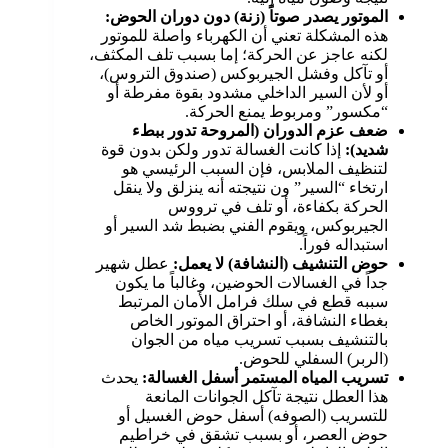
الموتور يصدر صوتاً (زنة) دون دوران الحوض
:
هذه المشكلة تعني أن الكهرباء واصلة للموتور
لكنه عاجز عن الحركة؛ إما بسبب تلف المكثف،
أو تآكل وفشل الجيربوكس (صندوق التروس)،
أو لأن السير الداخلي مشدود بقوة مفرطة أو
“مكسور” ومربوط يمنع الحركة.
ضعف عزم الدوران (المروحة تدور ببطء
شديد)
:
إذا كانت الغسالة تدور ولكن بدون قوة
لتنظيف الملابس، فإن السبب الرئيسي هو
ارتخاء “السير” ون نتيجته أنه ينزلق ولا ينقل
الحركة بكفاءة، أو تلف في ترووس
الجيربوكس، ويقوم الفني بضبط شد السير أو
استبداله فوراً.
حوض التنشيف (النشافة) لا يعمل
:
عطل شهير
جداً في الغسالات الحوضين، وغالباً ما يكون
سببه قطع في سلك فرامل الأمان المرتبط
بغطاء النشافة، أو احتراق الموتور الخاص
بالتنشيف بسبب تسريب مياه من الجوان
(الربر) السفلي للحوض.
تسريب المياه المستمر أسفل الغسالة
:
يحدث
هذا العطل نتيجة تآكل الجوانات المانعة
للتسريب (الصوفه) أسفل حوض الغسيل أو
حوض العصر، أو بسبب تشقق في خراطيم