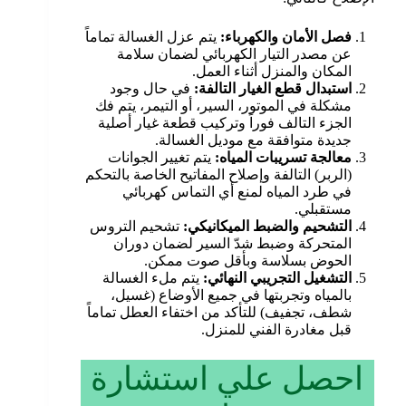
فصل الأمان والكهرباء
:
يتم عزل الغسالة تماماً
عن مصدر التيار الكهربائي لضمان سلامة
المكان والمنزل أثناء العمل.
استبدال قطع الغيار التالفة
:
في حال وجود
مشكلة في الموتور، السير، أو التيمر، يتم فك
الجزء التالف فوراً وتركيب قطعة غيار أصلية
جديدة متوافقة مع موديل الغسالة.
معالجة تسريبات المياه
:
يتم تغيير الجوانات
(الربر) التالفة وإصلاح المفاتيح الخاصة بالتحكم
في طرد المياه لمنع أي التماس كهربائي
مستقبلي.
التشحيم والضبط الميكانيكي
:
تشحيم التروس
المتحركة وضبط شدّ السير لضمان دوران
الحوض بسلاسة وبأقل صوت ممكن.
التشغيل التجريبي النهائي:
يتم ملء الغسالة
بالمياه وتجربتها في جميع الأوضاع (غسيل،
شطف، تجفيف) للتأكد من اختفاء العطل تماماً
قبل مغادرة الفني للمنزل.
احصل علي استشارة