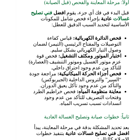
أولاً: مرحلة المعاينة والفحص (قبل الصيانة)
قبل البدء في فك أي جزء، يقوم
افضل
فني تصليح
غسالات
عادية
بإجراء فحص شامل للمكونات
الأساسية لتحديد السبب الدقيق للعطل:
فحص الدائرة الكهربائية
:
قياس كفاءة
التوصيلات والمفتاح الرئيسي (التيمر) لضمان
وصول التيار الكهربائي بشكل سليم.
اختبار الموتور ومكثف التشغيل
:
فحص قوة
عزم موتور الغسيل وموتور التنشيف (العصارة)
للتأكد من عدم وجود احتراق داخلي.
فحص أجزاء الحركة الميكانيكية
:
مراجعة جودة
“السير” والتروس الداخلية (الجيربوكس)
والتأكد من عدم وجود تآكل يعيق الدوران.
معاينة منظومة المياه
:
فحص خراطيم الطرد
وفتحات التصريف للتأكد من عدم وجود
انسدادات تسبب تسريب المياه.
ثانياً: خطوات صيانة وتصليح الغسالة العادية
بعد تحديد المشكلة بدقة في مرحلة المعاينة، يبدأ
افضل فني تصليح غسالات عادية
بتنفيذ خطوات
الإصلاح كالتالي: