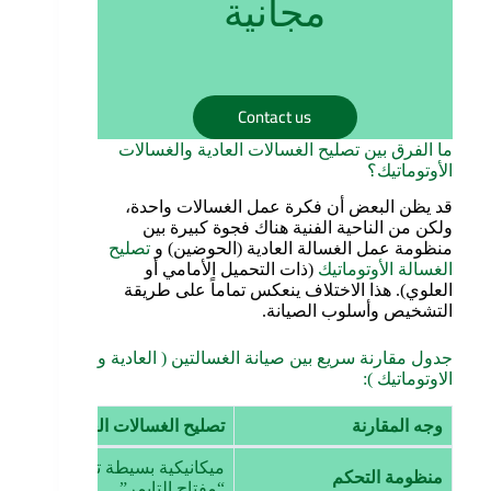
مجانية
Contact us
ما الفرق بين تصليح الغسالات العادية والغسالات
الأوتوماتيك؟
قد يظن البعض أن فكرة عمل الغسالات واحدة،
ولكن من الناحية الفنية هناك فجوة كبيرة بين
منظومة عمل الغسالة العادية (الحوضين) و
تصليح
الغسالة الأوتوماتيك
(ذات التحميل الأمامي أو
العلوي). هذا الاختلاف ينعكس تماماً على طريقة
التشخيص وأسلوب الصيانة.
جدول مقارنة سريع بين صيانة الغسالتين ( العادية و
الاوتوماتيك ):
وجه المقارنة
تصليح الغسالات العادية
ت
ميكانيكية بسيطة تعتمد على
إ
منظومة التحكم
“مفتاح التايمر”.
“