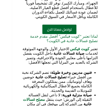
الجهراء، ومبارك الكبير). نوفر لك تشخيصاً فورياً
للأعطال باستخدام أفضل قطع الغيار الأصلية،
لضمان عودة غسالتك للعمل بكفاءة الدوران
الكاملة وبأقل الأسعار في السوق الكويتي.
تواصل معانا الان
لماذا تعتبر “كويت فيكس” أفضل مقدم خدمة
تصليح غسالات عادية في الكويت؟
تعتبر
كويت فيكس
الاختيار الأول والوجهة الموثوقة
لخدمات
صيانة غسالات عادية
داخل الكويت بفضل
التزامها بأعلى معايير الجودة والاحترافية، وتتميز
الشركة بالعديد من المزايا التي تجعلها الأفضل:
فنيين مدربين وخبرة طويلة
:
تضم الشركة نخبة
من أفضل خبراء
تصليح غسالات عادية
حوضين
وهاف أوتوماتيك، ممن يمتلكون المعرفة
الكاملة بجميع الأعطال الميكانيكية والكهربائية
للموديلات القديمة والحديثة.
صيانة منزلية فورية
:
لا داعي لنقل الغسالة
الثقيلة إلى الورش؛ حيث ينتقل
مصلح غسالات
عادية
من الشركة إلى موقعك في أي مكان