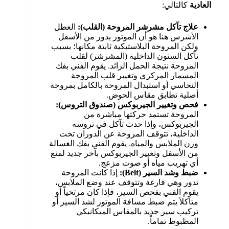
العادية
كالتالي:
علاج تآكل مشرشر المروحة (القلب)
:
العطل
الأشرس هنا هو أن الموتور يدور من الأسفل
ولكن المروحة البلاستيكية ثابتة مكانها؛ بسبب
تآكل السنون الداخلية (المشرشر) لقلب
المروحة نتيجة الحمل الزائد. يقوم الفني بفك
المسمار المركزي وتغيير قلب المروحة
النحاسي أو استبدال المروحة بالكامل بمروحة
أصلية تطابق مقاس الحوض.
فحص وتغيير الجيربوكس (صندوق التروس)
:
المروحة تستمد حركتها مباشرة من
الجيربوكس، وإذا حدث تآكل في تروسه
الداخلية، تتوقف المروحة عن الدوران تحت
وزن الملابس والمياه. يقوم الفني بفك الغسالة
من الأسفل وتغيير الجيربوكس بآخر جديد لمنع
أي تهريب مياه أو صوت مزعج.
ضبط وشد السير
(Belt):
إذا كانت المروحة
تدور وهي فارغة وتتوقف عند وضع الملابس،
يقوم الفني بفحص السير، فإذا كان مرتخياً أو
متآكلاً يتم ضبط مسافة الموتور لشد السير أو
تركيب سير جديد بالمقاس الميكانيكي
المظبوط تماماً.