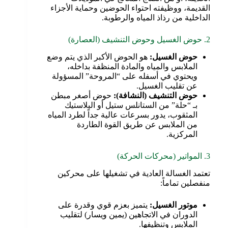
القديمة، ووظيفته احتواء الحوضين وحماية الأجزاء
الداخلية من رذاذ المياه والرطوبة.
2. حوض الغسيل وحوض التنشيف (العصارة)
حوض الغسيل
:
هو الحوض الأكبر الذي يتم وضع
الملابس والمياه والمادة المنظفة بداخله،
ويحتوي في أسفله على “المروحة” المسؤولة
عن تقليب الغسيل.
حوض التنشيف (النشافة)
:
حوض أصغر مبطن
بـ “حلة” من الستانلس ستيل أو البلاستيك
المثقوب، يدور بسرعات عالية جداً لطرد المياه
من الملابس عن طريق القوة الطاردة
المركزية.
3. المواتير (محركات الحركة)
تعتمد الغسالة العادية في تشغيلها على محركين
منفصلين تماماً:
موتور الغسيل
:
يتميز بعزم قوي وقدرة على
الدوران في الاتجاهين (يمين ويسار) لتقليب
الملابس وتنظيفها.