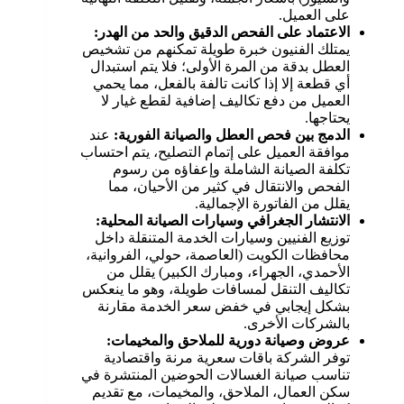
على العميل.
الاعتماد على الفحص الدقيق والحد من الهدر:
يمتلك الفنيون خبرة طويلة تمكنهم من تشخيص
العطل بدقة من المرة الأولى؛ فلا يتم استبدال
أي قطعة إلا إذا كانت تالفة بالفعل، مما يحمي
العميل من دفع تكاليف إضافية لقطع غيار لا
يحتاجها.
الدمج بين فحص العطل والصيانة الفورية:
عند
موافقة العميل على إتمام التصليح، يتم احتساب
تكلفة الصيانة الشاملة وإعفاؤه من رسوم
الفحص والانتقال في كثير من الأحيان، مما
يقلل من الفاتورة الإجمالية.
الانتشار الجغرافي وسيارات الصيانة المحلية:
توزيع الفنيين وسيارات الخدمة المتنقلة داخل
محافظات الكويت (العاصمة، حولي، الفروانية،
الأحمدي، الجهراء، ومبارك الكبير) يقلل من
تكاليف التنقل لمسافات طويلة، وهو ما ينعكس
بشكل إيجابي في خفض سعر الخدمة مقارنة
بالشركات الأخرى.
عروض وصيانة دورية للملاحق والمخيمات:
توفر الشركة باقات سعرية مرنة واقتصادية
تناسب صيانة الغسالات الحوضين المنتشرة في
سكن العمال، الملاحق، والمخيمات، مع تقديم