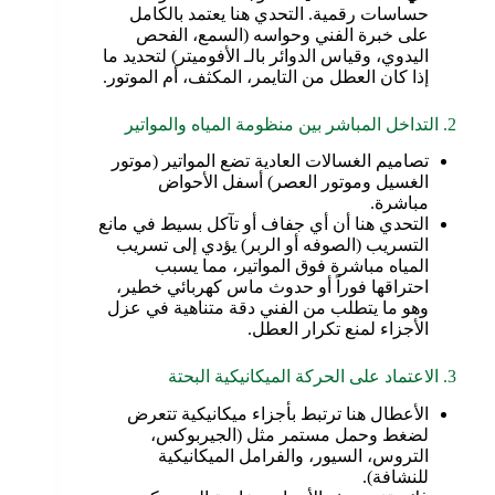
حساسات رقمية. التحدي هنا يعتمد بالكامل
على خبرة الفني وحواسه (السمع، الفحص
اليدوي، وقياس الدوائر بالـ الأفوميتر) لتحديد ما
إذا كان العطل من التايمر، المكثف، أم الموتور.
2. التداخل المباشر بين منظومة المياه والمواتير
تصاميم الغسالات العادية تضع المواتير (موتور
الغسيل وموتور العصر) أسفل الأحواض
مباشرة.
التحدي هنا أن أي جفاف أو تآكل بسيط في مانع
التسريب (الصوفه أو الربر) يؤدي إلى تسريب
المياه مباشرة فوق المواتير، مما يسبب
احتراقها فوراً أو حدوث ماس كهربائي خطير،
وهو ما يتطلب من الفني دقة متناهية في عزل
الأجزاء لمنع تكرار العطل.
3. الاعتماد على الحركة الميكانيكية البحتة
الأعطال هنا ترتبط بأجزاء ميكانيكية تتعرض
لضغط وحمل مستمر مثل (الجيربوكس،
التروس، السيور، والفرامل الميكانيكية
للنشافة).