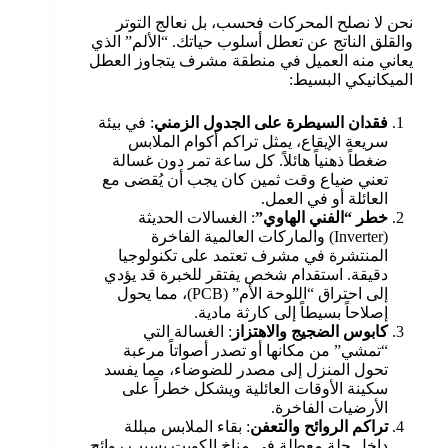
نحن لا نصلح المحركات فحسب، بل نعالج التوتر
والقلق الناتج عن تعطل أسلوب حياتك. “الألم” الذي
يعاني منه العميل في منطقة مشرف يتجاوز العطل
الميكانيكي البسيط:
فقدان السيطرة على الجدول الزمني
: في بيئة
سريعة الإيقاع، يمثل تراكم أكوام الملابس
ضغطاً ذهنياً هائلاً. كل ساعة تمر دون غسالة
تعني ضياع وقت ثمين كان يجب أن يُقضى مع
العائلة أو في العمل.
خطر “الفني الهاوي”
: الغسالات الحديثة
(Inverter) والماركات العالمية الفاخرة
المنتشرة في مشرف تعتمد على تكنولوجيا
دقيقة. استقدام شخص يفتقر للخبرة قد يؤدي
إلى احتراق “اللوحة الأم” (PCB)، مما يحول
إصلاحاً بسيطاً إلى كارثة مادية.
كابوس الضجيج والاهتزاز
: الغسالة التي
“تمشي” من مكانها أو تصدر أصواتاً مرعبة
تحول المنزل إلى مصدر للضوضاء، مما يفسد
سكينة الأوقات العائلية ويشكل خطراً على
الأرضيات الفاخرة.
تراكم الروائح والتعفن
: بقاء الملابس مبللة
داخل حلة معطلة في مناخ الكويت يسبب روائح