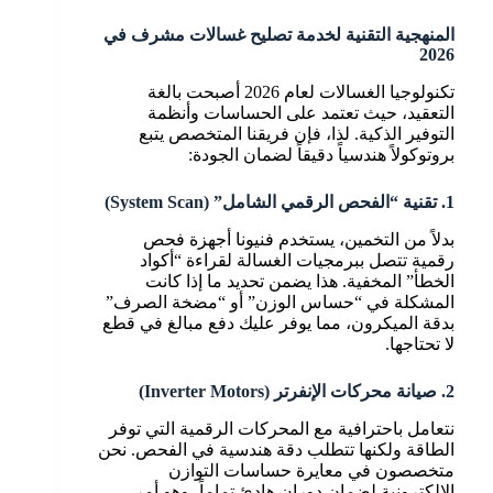
المنهجية التقنية لخدمة تصليح غسالات مشرف في
2026
تكنولوجيا الغسالات لعام 2026 أصبحت بالغة
التعقيد، حيث تعتمد على الحساسات وأنظمة
التوفير الذكية. لذا، فإن فريقنا المتخصص يتبع
بروتوكولاً هندسياً دقيقاً لضمان الجودة:
1. تقنية “الفحص الرقمي الشامل” (System Scan)
بدلاً من التخمين، يستخدم فنيونا أجهزة فحص
رقمية تتصل ببرمجيات الغسالة لقراءة “أكواد
الخطأ” المخفية. هذا يضمن تحديد ما إذا كانت
المشكلة في “حساس الوزن” أو “مضخة الصرف”
بدقة الميكرون، مما يوفر عليك دفع مبالغ في قطع
لا تحتاجها.
2. صيانة محركات الإنفرتر (Inverter Motors)
نتعامل باحترافية مع المحركات الرقمية التي توفر
الطاقة ولكنها تتطلب دقة هندسية في الفحص. نحن
متخصصون في معايرة حساسات التوازن
الإلكترونية لضمان دوران هادئ تماماً، وهو أمر