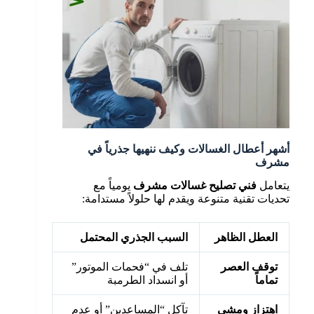
أشهر أعطال الغسالات وكيف ننهيها جذرياً في
مشرف
يتعامل
فني تصليح غسالات مشرف
يومياً مع
تحديات تقنية متنوعة ويقدم لها حلولاً مستدامة:
العطل الظاهر
السبب الجذري المحتمل
الحل الت
توقف العصر
تلف في “فحمات الموتور”
استبدال ا
تماماً
أو انسداد الطرمبة
مسارات ا
اهتزاز ومشي
تآكل “المساعدين” أو عدم
استبدال 