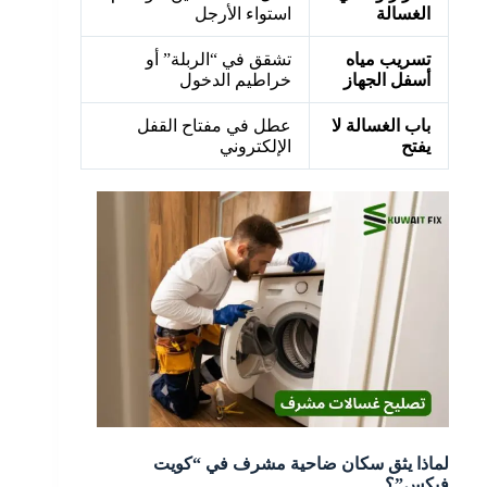
الغسالة
استواء الأرجل
الاتزان ال
تسريب مياه
تشقق في “الربلة” أو
تبديل الج
أسفل الجهاز
خراطيم الدخول
أصلية عال
باب الغسالة لا
عطل في مفتاح القفل
فك القفل
يفتح
الإلكتروني
الحساس 
لماذا يثق سكان ضاحية مشرف في “كويت
فيكس”؟