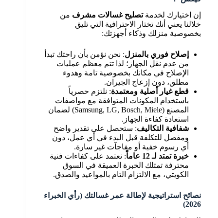
إن اختيارك لخدمة
تصليح غسالات مشرف
من
خلالنا يعني أنك تختار الاحترافية التي تليق
بخصوصية منزلك وذكاء أجهزتك:
إصلاح فوري بالمنزل
: نحن نؤمن بأن راحتك تبدأ
من عدم نقل الجهاز؛ لذا تتم معظم عمليات
الإصلاح في مكانك بخصوصية تامة وهدوء
مطلق، دون إزعاج الجيران.
قطع غيار أصلية ومعتمدة
: نلتزم حصرياً
باستخدام المكونات المتوافقة مع مواصفات
المصنع (Samsung, LG, Bosch, Miele) لضمان
استعادة كفاءة الجهاز.
شفافية التكاليف
: ستحصل على تقدير واضح
ومفصل للتكلفة قبل البدء في أي عمل، دون
أي رسوم خفية أو مفاجآت غير سارة.
خبرة تمتد لـ 12 عاماً
: نعتمد على كفاءات فنية
محترفة تمتلك الخبرة العميقة في السوق
الكويتي، مع الالتزام التام بالمواعيد والصدق.
نصائح استراتيجية لإطالة عمر غسالتك (رأي الخبراء
2026)