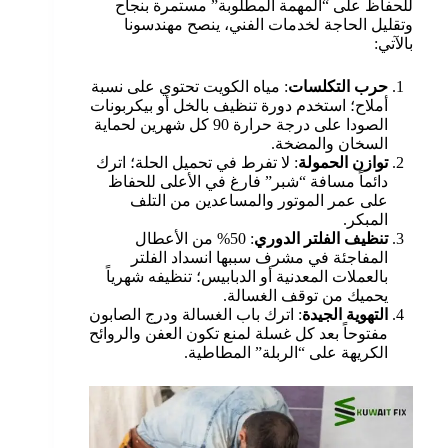
للحفاظ على “المهمة المطلوبة” مستمرة بنجاح
وتقليل الحاجة لخدمات الفني، ينصح مهندسونا
بالآتي:
حرب التكلسات
: مياه الكويت تحتوي على نسبة
أملاح؛ استخدم دورة تنظيف بالخل أو بيكربونات
الصودا على درجة حرارة 90 كل شهرين لحماية
السخان والمضخة.
توازن الحمولة
: لا تفرط في تحميل الحلة؛ اترك
دائماً مسافة “شبر” فارغ في الأعلى للحفاظ
على عمر الموتور والمساعدين من التلف
المبكر.
تنظيف الفلتر الدوري
: 50% من الأعطال
المفاجئة في مشرف سببها انسداد الفلتر
بالعملات المعدنية أو الدبابيس؛ تنظيفه شهرياً
يحميك من توقف الغسالة.
التهوية الجيدة
: اترك باب الغسالة ودرج الصابون
مفتوحاً بعد كل غسلة لمنع تكون العفن والروائح
الكريهة على “الربلة” المطاطية.