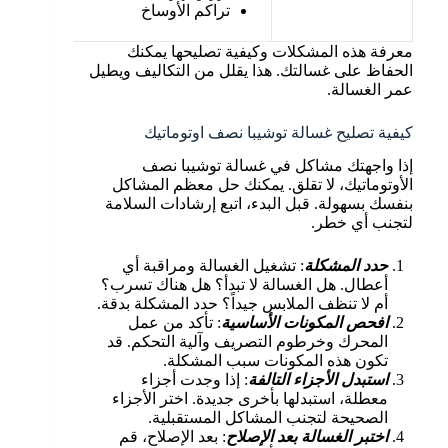
الم
تراكم الأوساخ
تنظ
معرفة هذه المشكلات وكيفية تصليحها يمكنك
الحفاظ على غسالتك. هذا يقلل من التكاليف ويطيل
عمر الغسالة.
كيفية تصليح غسالة توشيبا نصف اوتوماتيك
إذا واجهتك مشاكل في غسالة توشيبا نصف
الأوتوماتيك، لا تقلق. يمكنك حل معظم المشاكل
بنفسك بسهولة. قبل البدء، اتبع إرشادات السلامة
لتجنب أي خطر.
حدد المشكلة
: تشغيل الغسالة ومراقبة أي
أعطال. هل الغسالة لا تبدأ؟ هل هناك تسرب؟
أم لا تنظف الملابس جيداً؟ حدد المشكلة بدقة.
افحص المكونات الأساسية
: تأكد من عمل
المحرك وخرطوم التصريف وآلية التحكم. قد
تكون هذه المكونات سبب المشكلة.
استبدل الأجزاء التالفة
: إذا وجدت أجزاء
معطلة، استبدلها بأخرى جديدة. اختر الأجزاء
الصحيحة لتجنب المشاكل المستقبلية.
اختبر الغسالة بعد الإصلاح
: بعد الإصلاح، قم