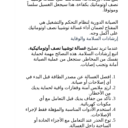
نصف اوتوماتيك بكفاءة. هذا سيجعل الغسيل سلساً
وموثوقاً.
الصيانة الدورية لنظام التحكم والتشغيل هي
المفتاح لضمان أداء غسالة توشيبا نصف اوتوماتيك
على أكمل وجه.
إرشادات السلامة والوقاية
عندما تريد تصليح
غسالة توشيبا نصف أوتوماتيكية
،
اتبع إرشادات السلامة. هذه النصائح مهمة لحماية
نفسك من المخاطر. ستجعل من عملية الصيانة
أمانة وتجنب إصابات.
افصل الغسالة عن مصدر الطاقة قبل البدء في
أي إصلاحات أو صيانة.
ارتِدِ ملابس آمنة وقفازات واقية لحماية يديك
من الأخطار.
تأكد من جفاف يديك قبل التعامل مع أي
مكونات كهربائية.
استخدم الأدوات المناسبة والمؤهلة فقط لإجراء
الإصلاحات.
توخ الحذر عند التعامل مع الأجزاء الحادة أو
الساخنة داخل الغسالة.