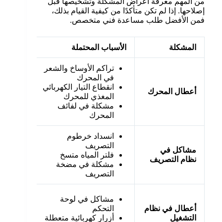
من المهم معرفة أعراض المشكلة وتشخيصها قبل
إصلاحها. إذا لم تكن متأكدًا من كيفية القيام بذلك،
فمن الأفضل طلب مساعدة فني متخصص.
المشكلة
الأسباب المحتملة
طرق ال
تراكم الأوساخ والشعر
تنظ
في المحرك
وال
انقطاع التيار الكهربائي
أعطال المحرك
فحص
المغذي للمحرك
است
مشكلة في لفائف
لزم
المحرك
انسداد خرطوم
تنظ
التصريف
مشاكل في
تنظ
فلتر المياه متسخ
نظام التصريف
فح
مشكلة في مضخة
واس
التصريف
فحص
مشاكل في لوحة
إذا
أعطال في نظام
التحكم
است
التشغيل
أزرار كهربائية متعطلة