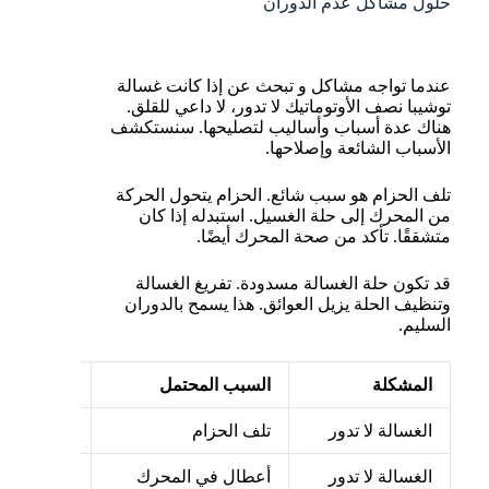
حلول مشاكل عدم الدوران
عندما تواجه مشاكل و تبحث عن إذا كانت غسالة
توشيبا نصف الأوتوماتيك لا تدور، لا داعي للقلق.
هناك عدة أسباب وأساليب لتصليحها. سنستكشف
الأسباب الشائعة وإصلاحها.
تلف الحزام هو سبب شائع. الحزام يتحول الحركة
من المحرك إلى حلة الغسيل. استبدله إذا كان
متشققًا. تأكد من صحة المحرك أيضًا.
قد تكون حلة الغسالة مسدودة. تفريغ الغسالة
وتنظيف الحلة يزيل العوائق. هذا يسمح بالدوران
السليم.
المشكلة
السبب المحتمل
الحل
الغسالة لا تدور
تلف الحزام
استبدال ال
الغسالة لا تدور
أعطال في المحرك
فحص وإصلا