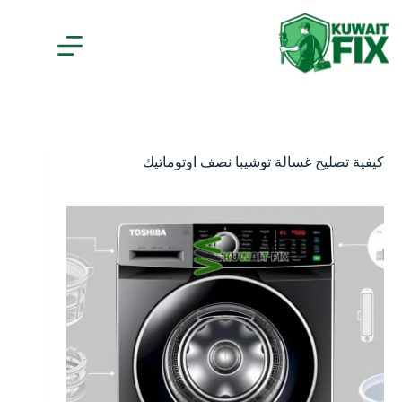
لتجاوز
لى
لمحتوى
كيفية تصليح غسالة توشيبا نصف اوتوماتيك