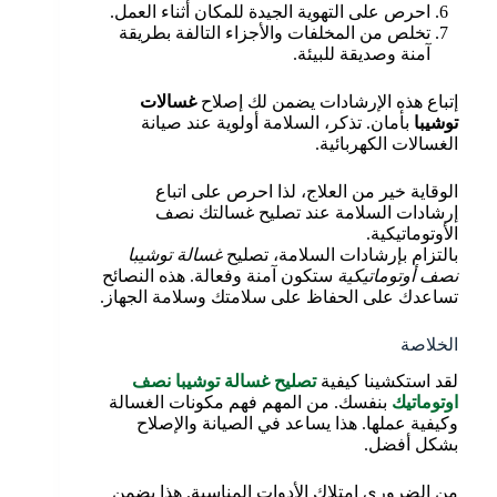
احرص على التهوية الجيدة للمكان أثناء العمل.
تخلص من المخلفات والأجزاء التالفة بطريقة
آمنة وصديقة للبيئة.
إتباع هذه الإرشادات يضمن لك إصلاح
غسالات
توشيبا
بأمان. تذكر، السلامة أولوية عند صيانة
الغسالات الكهربائية.
الوقاية خير من العلاج، لذا احرص على اتباع
إرشادات السلامة عند تصليح غسالتك نصف
الأوتوماتيكية.
بالتزام بإرشادات السلامة، تصليح
غسالة توشيبا
نصف أوتوماتيكية
ستكون آمنة وفعالة. هذه النصائح
تساعدك على الحفاظ على سلامتك وسلامة الجهاز.
الخلاصة
لقد استكشينا كيفية
تصليح غسالة توشيبا نصف
اوتوماتيك
بنفسك. من المهم فهم مكونات الغسالة
وكيفية عملها. هذا يساعد في الصيانة والإصلاح
بشكل أفضل.
من الضروري امتلاك الأدوات المناسبة. هذا يضمن