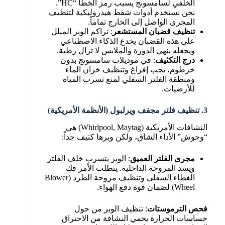
الخلفي لسامسونج يسبب رمز الخطأ “HC”.
نحن نستخدم أدوات شفط هيدروليكية لتنظيف
المجرى الواصل إلى الخارج تماماً.
تنظيف قضبان المستشعر
: تراكم الوبر المبلل
على هذه القضبان يخدع الذكاء الاصطناعي
ويجعله ينهي الدورة والملابس لا تزال رطبة.
درج التكثيف
: في موديلات سامسونج بدون
خرطوم، يجب إفراغ وتنظيف خزان الماء
ومنطقة الفلتر السفلي لمنع تسرب المياه
للأرضيات.
3. تنظيف فلتر مجفف ويرلبول (الأنظمة الأمريكية)
النشافات الأمريكية (Whirlpool, Maytag) هي
“وحوش” الأداء الشاق، ولكن وبرها كثيف جداً:
مجرى الفلتر العميق
: الوبر يتسرب خلف الفلتر
ويسد المروحة الداخلية. يتطلب الأمر فك
الغطاء السفلي وتنظيف مروحة الطرد (Blower
Wheel) لضمان قوة دفع الهواء.
فحص الترموستات
: تنظيف الوبر من حول
حساسات الحرارة يحمي النشافة من الاحتراق