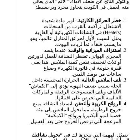
والتوتر الناتج عن ضعف الأداء. “الألم” الذي يعاني
منه العميل في الكويت يتجاوز مجرد وبر بسيط:
خطر الحرائق الكارثية
: الوبر مادة شديدة
الاشتعال. تراكمه بالقرب من السخانات
(Heaters) في النشافات الكهربائية أو الغازية
يمثل السبب الأول لحرائق المنازل عالمياً، وهو
ما يسبب قلقاً دائماً لربات البيوت.
استنزاف الميزانية والوقت
: عندما ينسد
المجرى الهوائي، تضطر النشافة للعمل لدورتين
أو ثلاث لتجفيف نفس كمية الملابس. هذا يعني
قفزة جنونية في فاتورة الكهرباء وضياع
ساعات من يومك الثمين.
تلف الملابس الغالية
: الحرارة المحتبسة داخل
الحلة بسبب ضعف التهوية تؤدي إلى “انكماش”
الألياف وتلف المنسوجات الرقيقة والماركات
العالمية التي تحرص على اقتنائها.
الروائح الكريهة والتعفن
: انسداد النشافة يمنع
خروج الرطوبة، مما يحول الملابس إلى بيئة
خصبة لنمو البكتيريا وروائح “الكمكمة”
المزعجة التي ترفض الخروج حتى بعد الغسيل.
تتمثل المهمة التي ننجزها لك في
“تحويل نشافتك