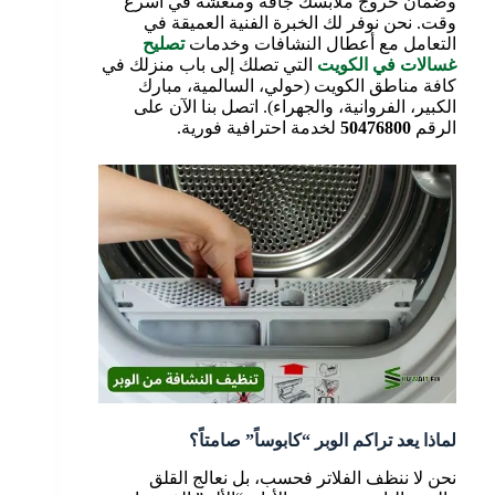
وضمان خروج ملابسك جافة ومنعشة في أسرع
وقت. نحن نوفر لك الخبرة الفنية العميقة في
التعامل مع أعطال النشافات وخدمات
تصليح
غسالات في الكويت
التي تصلك إلى باب منزلك في
كافة مناطق الكويت (حولي، السالمية، مبارك
الكبير، الفروانية، والجهراء). اتصل بنا الآن على
الرقم
50476800
لخدمة احترافية فورية.
لماذا يعد تراكم الوبر “كابوساً” صامتاً؟
نحن لا ننظف الفلاتر فحسب، بل نعالج القلق