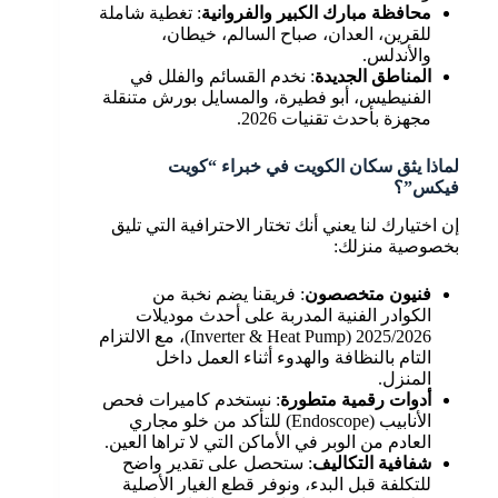
محافظة مبارك الكبير والفروانية
: تغطية شاملة
للقرين، العدان، صباح السالم، خيطان،
والأندلس.
المناطق الجديدة
: نخدم القسائم والفلل في
الفنيطيس، أبو فطيرة، والمسايل بورش متنقلة
مجهزة بأحدث تقنيات 2026.
لماذا يثق سكان الكويت في خبراء “كويت
فيكس”؟
إن اختيارك لنا يعني أنك تختار الاحترافية التي تليق
بخصوصية منزلك:
فنيون متخصصون
: فريقنا يضم نخبة من
الكوادر الفنية المدربة على أحدث موديلات
2025/2026 (Inverter & Heat Pump)، مع الالتزام
التام بالنظافة والهدوء أثناء العمل داخل
المنزل.
أدوات رقمية متطورة
: نستخدم كاميرات فحص
الأنابيب (Endoscope) للتأكد من خلو مجاري
العادم من الوبر في الأماكن التي لا تراها العين.
شفافية التكاليف
: ستحصل على تقدير واضح
للتكلفة قبل البدء، ونوفر قطع الغيار الأصلية