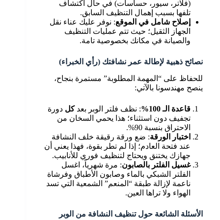
(فلاتر، سيور، حساسات) في حال اكتشاف
تلفها بسبب إهمال التنظيف السابق.
إصلاح شامل في الموقع
: نوفر عليك عناء نقل
الجهاز الثقيل؛ حيث تتم عمليات التنظيف
والصيانة في مكانك بخصوصية تامة.
نصائح ذهبية لإطالة عمر نشافتك (رأي الخبراء)
للحفاظ على “المهمة المطلوبة” مستمرة بنجاح،
ينصح مهندسونا بالآتي:
قاعدة الـ 100%
: نظف فلتر الوبر بعد
كل
دورة
تجفيف دون استثناء؛ هذا يحمي السخان من
الاحتراق بنسبة 90%.
اختبار الورقة
: ضع ورقة رقيقة خلف النشافة
عند فتحة العادم؛ إذا لم تطر بقوة، فهذا يعني أن
جهازك يختنق ويحتاج لتنظيف فوري للأنابيب.
غسيل الفلتر بالصابون
: مرة شهرياً، اغسل
الفلتر الشبكي بالماء وصابون الأطباق وفرشاة
ناعمة لإزالة طبقة “المنعم” الشمعية التي تسد
الهواء ولا تراها العين.
الأسئلة الشائعة حول تنظيف النشافة من الوبر