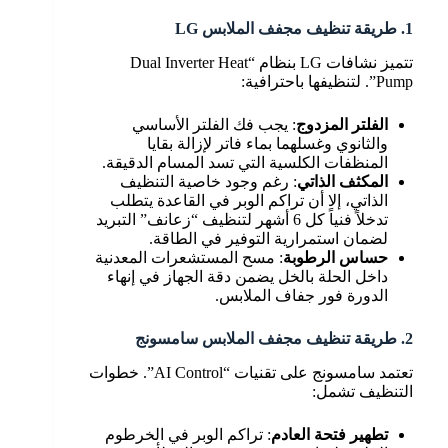
1. طريقة تنظيف مجفف الملابس LG
تتميز نشافات LG بنظام “Dual Inverter Heat
Pump”. لتنظيفها باحترافية:
الفلتر المزدوج
: يجب فك الفلتر الأساسي
والثانوي وغسلهما بماء فاتر لإزالة بقايا
المنظفات الكلسية التي تسد المسام الدقيقة.
المكثف الذاتي
: رغم وجود خاصية التنظيف
الذاتي، إلا أن تراكم الوبر في القاعدة يتطلب
تدخلاً فنياً كل 6 أشهر لتنظيف “زعانف” التبريد
لضمان استمرارية التوفير في الطاقة.
حساس الرطوبة
: مسح المستشعرات المعدنية
داخل الحلة بالخل يضمن دقة الجهاز في إنهاء
الدورة فور جفاف الملابس.
2. طريقة تنظيف مجفف الملابس سامسونج
تعتمد سامسونج على تقنيات “AI Control”. خطوات
التنظيف تشمل:
تطهير فتحة العادم
: تراكم الوبر في الخرطوم