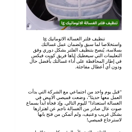
تنظيف فلتر الغسالة الاتوماتيك lg
واستخلاصا لما سبق ولضمان عمل غسالتك
بسلاسة، يُنصح بتنظيف الفلتر بشكل دوري وفق
التعليمات التي سيعطيك إياها فريق كويت فيكس
في إطار المحافظة على أداء غسالتك بأفضل حال
ودون أي أعطال مفاجئة.
“قبل يوم واحد من اجتماعي مع الشركة التي بدأت
العمل معها حديثا”، وضعت قميصي الابيض في
الغسالة استعدادا” لليوم التالي. وإذ فجأة ابدأ بسماع
صوت عال صادر من الغسالة ناجم عن اهتزازها
بشكل غريب وعنيف، ولم أتمكن من فتح بابها
لاسترجاع قميصي!