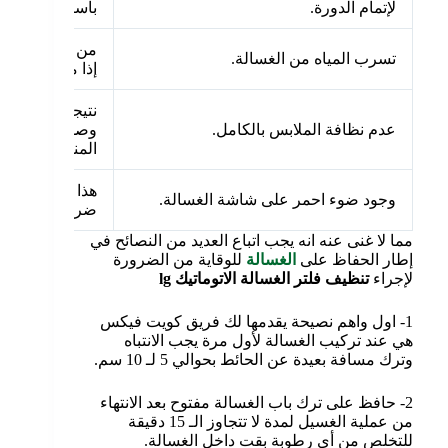
لإتمام الدورة.
باستمرار يسبب ب
من البديهي ان 
تسرب المياه من الغسالة.
إذا ما كان الفل
نتيجة لانسداد 
عدم نظافة الملابس بالكامل.
وصول تدفق المي
المنظفات الى ا
هذا الضوء هو بمث
وجود ضوء احمر على شاشة الغسالة.
ضرورة تنظيف ا
مما لا غنى عنه انه يجب اتباع العديد من النصائح في
إطار الحفاظ على
الغسالة
للوقاية من الضرورة
لإجراء
تنظيف فلتر الغسالة الاتوماتيك
lg
1- اول واهم نصيحة يقدمها لك فريق كويت فيكس
هي عند تركيب الغسالة لأول مرة يجب الانتباه
وترك مسافة بعيدة عن الحائط بحوالي 5 لـ 10 سم.
2- حافظ على ترك باب الغسالة مفتوح بعد الانتهاء
من عملية الغسيل لمدة لا تتجاوز الـ 15 دقيقة
للتخلص من أي رطوبة بقت داخل الغسالة.