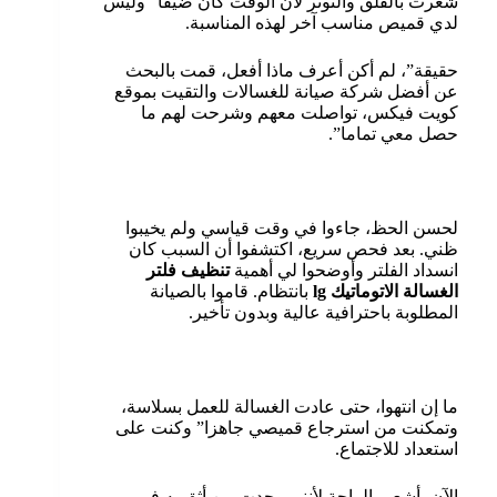
شعرت بالقلق والتوتر لأن الوقت كان ضيقا” وليس
لدي قميص مناسب آخر لهذه المناسبة.
حقيقة”، لم أكن أعرف ماذا أفعل، قمت بالبحث
عن أفضل شركة صيانة للغسالات والتقيت بموقع
كويت فيكس، تواصلت معهم وشرحت لهم ما
حصل معي تماما”.
لحسن الحظ، جاءوا في وقت قياسي ولم يخيبوا
ظني. بعد فحص سريع، اكتشفوا أن السبب كان
انسداد الفلتر وأوضحوا لي أهمية
تنظيف فلتر
الغسالة الاتوماتيك
lg
بانتظام. قاموا بالصيانة
المطلوبة باحترافية عالية وبدون تأخير.
ما إن انتهوا، حتى عادت الغسالة للعمل بسلاسة،
وتمكنت من استرجاع قميصي جاهزا” وكنت على
استعداد للاجتماع.
الآن، أشعر بالراحة لأنني وجدت من أثق به في