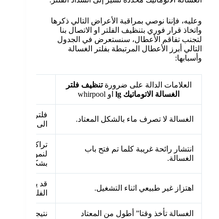
وعليه، فإننا نوصي بمراقبة الأعراض التالي ذكرها
واتخاذ قرار فوري بتنظيف الفلتر او الاتصال بنا
لتجنب تفاقم الأعطال، سنستعرض في الجدول
التالي أبرز الأعطال المرتبطة بفلتر الغسالة
وأسبابها:
العلامات الدالة على ضرورة
تنظيف فلتر
الغسالة الاتوماتيك
lg
او whirpool
فلتر الغسالة ي
الغسالة لا تصرف ماء بالشكل المعتاد.
الى تجمع الميا
تراكم الاوساخ ف
انتشار رائحة غريبة كلما تم فتح باب
لنمو الباكتيريا 
الغسالة.
بشكل ملحوظ.
قد يكون السبب
اهتزاز غير طبيعي اثناء التشغيل.
الفلتر.
الغسالة تأخذ وقتا” أطول من المعتاد
نتيجة لتراكم ال