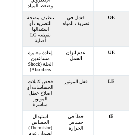
وضغط المياه
OE
فشل في
تنظيف مضخة
تصريف المياه
التصريف أو
استبدالها
بقطعة LG
أصلية
UE
عدم اتزان
إعادة معايرة
الحمل
مساعدين
الحلة (Shock
Absorbers)
LE
قفل الموتور
فحص كابلات
الحساسات أو
اصلاح عطل
الموتور
مباشرة
tE
خطأ في
استبدال
حساس
الحساس
(Thermistor)
الحرارة
لضمان عدم