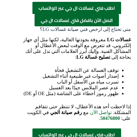
اطلب فني غسالات ال جي عبر الواتساب
اتصل الآن بافضل فني غسالات ال جي
متى تحتاج إلى ارخص فني صيانة غسالات LG؟
غسالات LG
معروفة بجودتها العالية، لكنها مثل أي جهاز
إلكتروني، قد تتعرض مع الوقت لبعض الأعطال أو
المشاكل الفنية. وإليك أبرز العلامات التي تدل على أنك
بحاجة إلى
تصليح غسالة LG
:
توقف الغسالة عن التشغيل فجأة
إصدار أصوات غير طبيعية أثناء التشغيل
تسرب مياه من الأسفل أو الباب
عدم عصر الملابس جيدًا بعد الغسيل
ظهور رموز أخطاء على الشاشة (مثل OE أو DE)
إذا لاحظت أحد هذه الأعطال، لا تنتظر حتى تتفاقم
المشكلة.
تواصل الآن
مع
رقم صيانة الجي
في الكويت
على:
50476800
.
اطلب فني غسالات ال جي عبر الواتساب