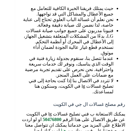
حيث يمتلك فريقنا الخبرة الكافية للتعامل مع
جميع الأعطال والمشاكل التي قد تواجهها.
نحن نعلم أن غسالة الباب العلوي تحتاج إلى عناية
خاصة، لذا نضمن لك صيانة دقيقة وفعالة.
فنيونا مدربون على جميع جوانب صيانة غسالات
LG، بدءًا من المشكلات المتعلقة بتشغيل الجهاز،
إلى الأعطال في المحرك أو أنظمة التحكم.
نستخدم قطع غيار عالية الجودة لضمان أداء
موثوق.
عندما تتصل بنا، سنقوم بجدولة زيارة فنية في
الوقت الذي يناسبك، ونوفر لك خدمات سريعة
واحترافية. نحن نحرص على تقديم تجربة مرضية
مع ضمانات على العمل المنجز.
لا تتردد في الاتصال بنا إذا كنت بحاجة إلى فني
تصليح غسالات lg في الكويت، وسنكون هنا
لمساعدتك.
رقم مصلح غسالات ال جي في الكويت
يمكنك الاستعانة ب فني تصليح غسالات lg في الكويت
عن طريق الاتصال على هذا الرقم
50476800
او لو اردت
الاطلاع على المزيد من خدماتنا يمكنك ان تتواصل معنا
عبر صفحتنا على فيس بوك من
هنا
او يمكنك ايضا