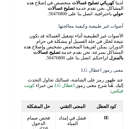
لدينا
كهربائي تصليح غسالات
متخصص في إصلاح هذه
المشاكل. نحن نقدم خدمة
تصليح غسالات
حولي
باحترافية. اتصل بنا على 50476800.
أصوات غير طبيعية وكيفية معالجتها
الأصوات غير الطبيعية أثناء تشغيل الغسالة قد تكون
نتيجة لخلل في حلة الغسيل أو مشكلة في حزام
الدوران. يمكن لفريقنا المتخصص تشخيص وإصلاح هذه
المشاكل بسرعة. نحن نقدم خدمة
تصليح غسالات
بالمنزل
لراحتكم. اتصل بنا على 50476800.
معنى رموز اعطال LG
عند ظهور رمز على الشاشة، غسالتك تحاول التحدث
إليك. هُنا شرح معنى رموز
اعطال LG
من خبراء
كويت
فيكس
:
كود العطل
المعنى التقني
حل المشكلة
IE
فشل في إمداد
فحص صمام
المياه
الدخول
الإلكتروني