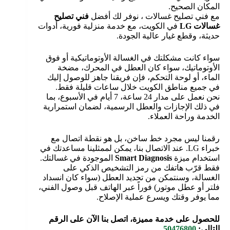
المكان الصحيح.
مع فني تصليح غسالات ، نوفر لك أفضل
فني تصليح
غسالات LG
في الكويت، مع خدمة منزلية فورية، أدوات
حديثة، وقطع غيار عالية الجودة.
سواء كانت مشكلتك في الغسالة الأوتوماتيكية أو فوق
الأوتوماتيك، سواء كان العطل في المحرك، مضخة
الماء، أو لوحة التحكم، فإن فريقنا جاهز للوصول إليك
في جميع مناطق الكويت خلال ساعات قليلة فقط.
نحن نعمل على مدار 24 ساعة، 7 أيام في الأسبوع، بما
في ذلك الإجازات والعطل الرسمية، لضمان استمرارية
الخدمة وراحة العملاء.
رقمنا ليس مجرد خط ساخن، بل هو نقطة اتصال مع
خبراء LG. عند الاتصال بنا، يمكن لممثلينا مساعدتك في
استخدام ميزة
Smart Diagnosis
الموجودة في غسالتك.
فقط قرّب هاتفك من رمز التشخيص الذكي على
الغسالة، وسنتمكن من تحديد العطل (سواء كان انسداد
فلتر أو عطل موتور) فوراً عبر الهاتف قبل وصول الفني،
مما يوفر وقتك ويسرع عملية الإصلاح.
للحصول على خدمة مميزة، اتصل بنا الآن على الرقم
التالي:
50476800