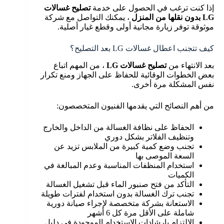
إذا كنت ترغب في الحصول على خدمة
تصليح غسالات
LG بدون نقلها من المنزل
، يمكنك التواصل مع شركة
موثوقة توفر زيارة مجانية أولى وقطع غيار أصلية.
كيف تتجنب اعطال غسالات LG بعد التصليح؟
بعد الانتهاء من
تصليح غسالات LG
، من المهم اتباع
بعض الخطوات الوقائية للحفاظ على الجهاز ومنع تكرار
نفس المشكلة مرة أخرى.
من أهم النصائح التي يقدمها الفنيون المتخصصون:
الحفاظ على نظافة الغسالة من الداخل والخارج
وتنظيف الفلاتر بشكل دوري
تجنب وضع كمية كبيرة من الملابس تزيد عن
السعة الموصى بها
استخدام المنظفات المناسبة وعدم المبالغة في
الكميات
التأكد من فتح صنبور الماء قبل تشغيل الغسالة
تجنب ترك الغسالة بدون استخدام لفترات طويلة
الاستعانة بشركة متخصصة لإجراء صيانة دورية
شاملة على الأقل مرة كل 6 أشهر
الالتزام بإرشادات الاستخدام الموجودة في دليل