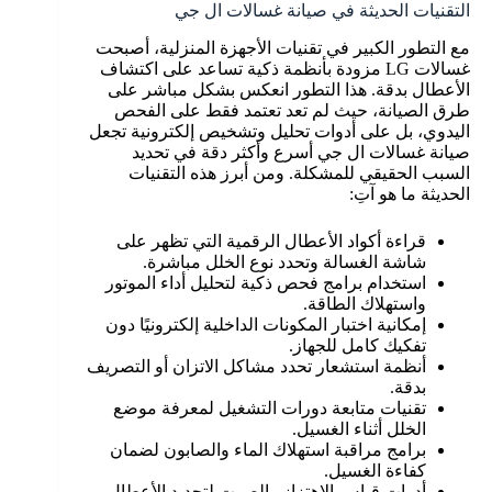
التقنيات الحديثة في صيانة غسالات ال جي
مع التطور الكبير في تقنيات الأجهزة المنزلية، أصبحت
غسالات LG مزودة بأنظمة ذكية تساعد على اكتشاف
الأعطال بدقة. هذا التطور انعكس بشكل مباشر على
طرق الصيانة، حيث لم تعد تعتمد فقط على الفحص
اليدوي، بل على أدوات تحليل وتشخيص إلكترونية تجعل
صيانة غسالات ال جي أسرع وأكثر دقة في تحديد
السبب الحقيقي للمشكلة. ومن أبرز هذه التقنيات
الحديثة ما هو آتِ:
قراءة أكواد الأعطال الرقمية التي تظهر على
شاشة الغسالة وتحدد نوع الخلل مباشرة.
استخدام برامج فحص ذكية لتحليل أداء الموتور
واستهلاك الطاقة.
إمكانية اختبار المكونات الداخلية إلكترونيًا دون
تفكيك كامل للجهاز.
أنظمة استشعار تحدد مشاكل الاتزان أو التصريف
بدقة.
تقنيات متابعة دورات التشغيل لمعرفة موضع
الخلل أثناء الغسيل.
برامج مراقبة استهلاك الماء والصابون لضمان
كفاءة الغسيل.
أدوات قياس الاهتزاز والصوت لتحديد الأعطال