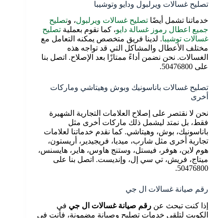
تصليح غسالات ويرلبول ودايو وتوشيبا
خدماتنا تشمل أيضًا
تصليح غسالات ويرلبول
، و
تصليح
جميع اعطال رموز غسالة دايو
، كما نقوم بعملية
تصليح
غسالات توشيبا
. لدينا فريق متخصص يمكنه التعامل مع
مختلف الأعطال والمشاكل التي قد تواجه هذه
الغسالات. نحن نضمن أداءً ممتازًا بعد الإصلاح. اتصل بنا
على 50476800.
تصليح غسالات باناسونيك وبوش وهيتاشي وماركات
أخرى
نحن لا نقتصر على إصلاح العلامات التجارية الشهيرة
فقط، بل نمتد ليشمل ذلك ماركات أخرى مثل
باناسونيك، بوش، وهيتاشي. كما نقدم خدماتنا لعلامات
تجارية أخرى مثل شارب، ميديا، فريجيدير، أريستون،
هوم لاين، هوفر، فيستل، وستنج هاوس، هاير، هايسنس،
ميتاج، فريش، تي سي إل، وإنديست. اتصل بنا على
50476800.
رقم صيانة غسالات ال جي
إذا كنت تبحث عن
رقم صيانة غسالات ال جي
في
الكويت لتلقي خدمات تصليح وصيانة مضمونة، فأنت في