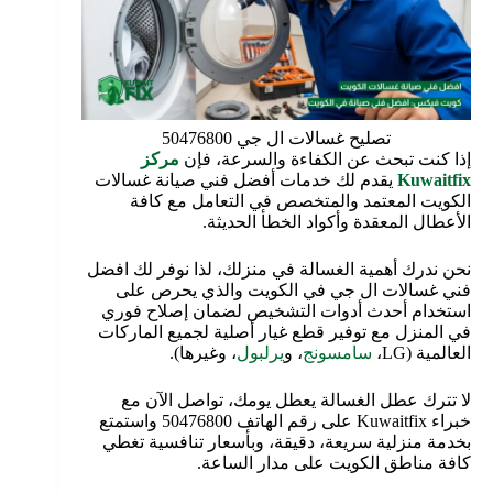
تصليح غسالات ال جي 50476800
إذا كنت تبحث عن الكفاءة والسرعة، فإن
مركز
Kuwaitfix
يقدم لك خدمات أفضل فني صيانة غسالات
الكويت المعتمد والمتخصص في التعامل مع كافة
الأعطال المعقدة وأكواد الخطأ الحديثة.
نحن ندرك أهمية الغسالة في منزلك، لذا نوفر لك افضل
فني غسالات ال جي في الكويت والذي يحرص على
استخدام أحدث أدوات التشخيص لضمان إصلاح فوري
في المنزل مع توفير قطع غيار أصلية لجميع الماركات
العالمية (LG،
سامسونج
، و
يرلبول
، وغيرها).
لا تترك عطل الغسالة يعطل يومك، تواصل الآن مع
خبراء Kuwaitfix على رقم الهاتف 50476800 واستمتع
بخدمة منزلية سريعة، دقيقة، وبأسعار تنافسية تغطي
كافة مناطق الكويت على مدار الساعة.