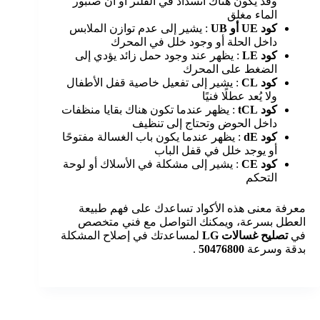
وقد يكون هناك انسداد في الفلتر أو أن صنبور
الماء مغلق
كود UE أو UB
: يشير إلى عدم توازن الملابس
داخل الحلة أو وجود خلل في المحرك
كود LE
: يظهر عند وجود حمل زائد يؤدي إلى
الضغط على المحرك
كود CL
: يشير إلى تفعيل خاصية قفل الأطفال
ولا يُعد عطلًا فنيًا
كود tCL
: يظهر عندما تكون هناك بقايا منظفات
داخل الحوض وتحتاج إلى تنظيف
كود dE
: يظهر عندما يكون باب الغسالة مفتوحًا
أو يوجد خلل في قفل الباب
كود CE
: يشير إلى مشكلة في الأسلاك أو لوحة
التحكم
معرفة معنى هذه الأكواد تساعدك على فهم طبيعة
العطل بسرعة، ويمكنك التواصل مع فني متخصص
في
تصليح غسالات LG
لمساعدتك في إصلاح المشكلة
بدقة وسرعة
50476800
.