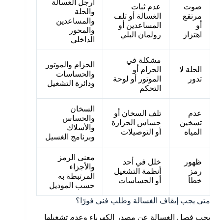
أرجل الغسالة
صوت
عدم ثبات
والحلة
مرتفع
الغسالة أو تلف
والمساعدين
أو
المساعدين أو
والمحور
اهتزاز
رولمان البلي
الداخلي
مشكلة في
الحزام والموتور
الحلة لا
الحزام أو
والحساسات
تدور
الموتور أو لوحة
ودائرة التشغيل
التحكم
السخان
عدم
تلف السخان أو
والحساس
تسخين
حساس الحرارة
والأسلاك
المياه
أو التوصيلات
وبرنامج الغسيل
معنى الرمز
ظهور
خلل في أحد
والأجزاء
رمز
أنظمة التشغيل
المرتبطة به
خطأ
أو الحساسات
حسب الموديل
متى يجب إيقاف الغسالة وطلب فني فورًا؟
يجب فصل الغسالة عن مصدر الكهرباء وعدم تشغيلها