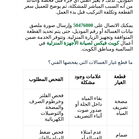
الموديل. لذلك لا يغيّر الفني أي جزء قبل فحصه والتأكد
من أنه السبب المباشر للمشكلة، ثم يوضح للعميل سعر
القطعة وتكلفة التركيب قبل بدء العمل.
يمكنك الاتصال على
50476800
وإرسال صورة ملصق
بيانات الغسالة أو رقم الموديل، حتى يتم تحديد القطعة
المتوافقة وتجهيز الزيارة المنزلية. وتتوفر الخدمة ضمن
أعمال
كويت فيكس لصيانة الأجهزة المنزلية
في
السالمية ومناطق الكويت.
ما قطع غيار الغسالات التي يفحصها الفني؟
قطعة
علامات وجود
الفحص المطلوب
الغيار
مشكلة
فحص الفلتر
بقاء المياه
مضخة
وخرطوم الصرف
داخل الحلة أو
تصريف
والمضخة
صدور صوت
المياه
والتوصيلات
أثناء التصريف
الكهربائية
عدم امتلاء
فحص ضغط
صمام
الغسالة أو
المياه والفلتر