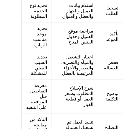
استلام بيانات
تحديد نوع
تسجيل
العميل والجهاز
الخدمة
الطلب
والعطل والعنوان
المطلوبة
تحديد
مراجعة موقع
تأكيد
موعد
العميل وجدول
الموعد
مناسب
الفنيين المتاح
للزيارة
اختبار التشغيل
تحديد
فحص
والمياه والتصريف
السبب
الغسالة
والعصر والأجزاء
الفعلي
المرتبطة بالعطل
للمشكلة
معرفة
شرح الإصلاح
التفاصيل
توضيح
المطلوب وسعر
قبل
التكلفة
العمل أو قطعة
الموافقة
الغيار
على التنفيذ
التأكد من
تنفيذ العمل ثم
معالجة
التصليح
تشغيل الغسالة