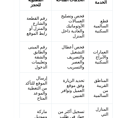
الخدمة
للحجز
فحص وتصليح
رقم القطعة
قطع
الغسالات
والشارع
السالمية
الأوتوماتيك
والمنزل أو
السكنية
والعادية داخل
رابط الموقع
المنزل
فحص أعطال
رقم المبنى
العمارات
التشغيل
والطابق
والأبراج
والتصريف
والشقة
السكنية
والعصر
وتعليمات
والتسريب
الدخول
إرسال
المناطق
تحديد الزيارة
الموقع للتأكد
القريبة
وفق موقع
من التغطية
من
العميل وتوافر
والموعد
السالمية
الفنيين
المتاح
المنازل
تسجيل أكثر من
ماركة
التي
جهاز في طلب
وموديل