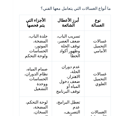
ما أنواع الغسالات التي يتعامل معها الفني؟
نوع
أبرز الأعطال
الأجزاء التي
الغسالة
الشائعة
يتم فحصها
تسريب الباب،
جلدة الباب،
غسالات
ضعف العصر،
المضخة،
التحميل
توقف الحلة
الموتور،
الأمامي
وظهور أكواد
الحساسات
الخطأ
ولوحة التحكم
عدم دوران
صمام المياه،
الحلة،
غسالات
نظام الدوران،
الاهتزاز،
التحميل
الحساسات
ضعف دخول
العلوي
ووحدة
المياه أو
التشغيل
توقف البرنامج
تعطل البرامج،
لوحة التحكم،
عدم
المضخة،
الغسالات
التصريف،
السخان،