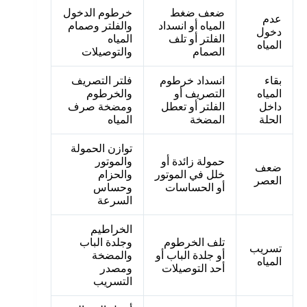
ضعف ضغط
خرطوم الدخول
عدم
المياه أو انسداد
والفلتر وصمام
دخول
الفلتر أو تلف
المياه
المياه
الصمام
والتوصيلات
بقاء
انسداد خرطوم
فلتر التصريف
المياه
التصريف أو
والخرطوم
داخل
الفلتر أو تعطل
ومضخة صرف
الحلة
المضخة
المياه
توازن الحمولة
حمولة زائدة أو
والموتور
ضعف
خلل في الموتور
والحزام
العصر
أو الحساسات
وحساس
السرعة
الخراطيم
تلف الخرطوم
وجلدة الباب
تسريب
أو جلدة الباب أو
والمضخة
المياه
أحد التوصيلات
ومصدر
التسريب