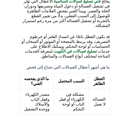
يعالج
فني تصليح غسالات السالمية
الأعطال التي تؤثر
في تشغيل الغسالة أو دخول المياه وتصريفها ودوران
الحلة والعصر. ويبدأ الفني بفحص العلامات الظاهرة
للوصول إلى السبب الفعلي، بدلًا من تغيير القطع
بالتجربة أو تشغيل الغسالة أكثر من مرة رغم استمرار
المشكلة.
قد يكون العطل ناتجًا عن انسداد الفلتر أو خرطوم
التصريف، وقد يرتبط بالمضخة أو الموتور أو السخان أو
الحساسات أو لوحة التحكم. ويمكنك الاطلاع على
خدمات
تصليح غسالات في الكويت
لمعرفة الخدمات
المتاحة لمختلف أنواع الغسالات والمناطق.
ما هي أشهر أعطال الغسالات التي تحتاج إلى فحص
العطل
ما الذي يفحصه
السبب المحتمل
الظاهر
الفني؟
مشكلة في
مصدر الكهرباء
الغسالة
الكهرباء أو قفل
وقفل الباب
لا تعمل
الباب أو لوحة
والأسلاك
التحكم
ووحدة التشغيل