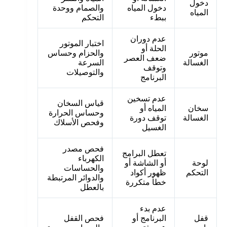
دخول
دخول المياه
والصمام ووحدة
المياه
ببطء
التحكم
عدم دوران
اختبار الموتور
الحلة أو
موتور
والحزام وحساس
ضعف العصر
الغسالة
السرعة
وتوقف
والتوصيلات
البرنامج
عدم تسخين
قياس السخان
سخان
المياه أو
وحساس الحرارة
الغسالة
توقف دورة
وفحص الأسلاك
الغسيل
فحص مصدر
تعطل البرامج
الكهرباء
لوحة
أو الشاشة أو
والحساسات
التحكم
ظهور أكواد
والدوائر المرتبطة
خطأ متكررة
بالعطل
عدم بدء
قفل
البرنامج أو
فحص القفل