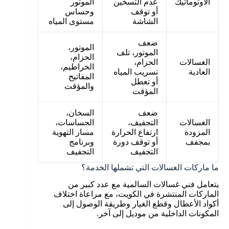
الأوتوماتيك
عدم التسخين
الموتور
أو توقف
وحساس
الشاشة
مستوى المياه
ضعف
الموتور،
الموتور، تلف
الحزام،
الغسالات
الحزام،
الخراطيم،
العادية
تسريب المياه
المفاتيح
أو تعطل
والمؤقت
المؤقت
ضعف
السخان،
الغسالات
التجفيف،
الحساسات،
المزودة
ارتفاع الحرارة
مسار التهوية
بمجفف
أو توقف دورة
وبرنامج
التجفيف
التجفيف
ما ماركات الغسالات التي تشملها الخدمة؟
يتعامل فني غسالات السالمية مع عدد كبير من
الماركات المنتشرة في الكويت، مع مراعاة اختلاف
أكواد الأعطال وقطع الغيار وطريقة الوصول إلى
المكونات الداخلية من موديل إلى آخر.