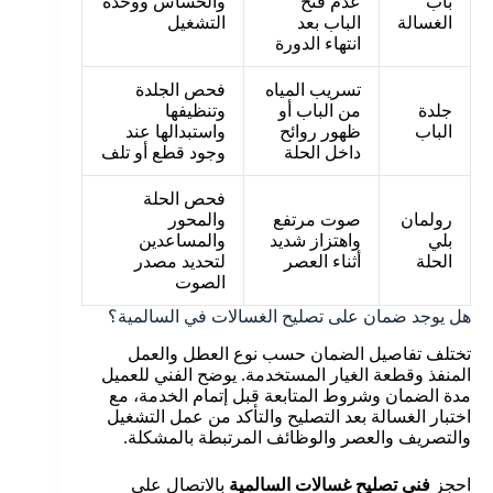
باب
عدم فتح
والحساس ووحدة
الغسالة
الباب بعد
التشغيل
انتهاء الدورة
تسريب المياه
فحص الجلدة
جلدة
من الباب أو
وتنظيفها
الباب
ظهور روائح
واستبدالها عند
داخل الحلة
وجود قطع أو تلف
فحص الحلة
رولمان
صوت مرتفع
والمحور
بلي
واهتزاز شديد
والمساعدين
الحلة
أثناء العصر
لتحديد مصدر
الصوت
هل يوجد ضمان على تصليح الغسالات في السالمية؟
تختلف تفاصيل الضمان حسب نوع العطل والعمل
المنفذ وقطعة الغيار المستخدمة. يوضح الفني للعميل
مدة الضمان وشروط المتابعة قبل إتمام الخدمة، مع
اختبار الغسالة بعد التصليح والتأكد من عمل التشغيل
والتصريف والعصر والوظائف المرتبطة بالمشكلة.
احجز
فني تصليح غسالات السالمية
بالاتصال على