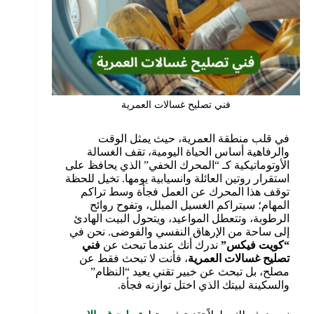
فني تصليح غسالات العمرية
في قلب منطقة العمرية، حيث يمثل الوقت
والرفاهية أساس الحياة اليومية، تقف الغسالة
الأوتوماتيكية كـ “المحرك الخفي” الذي يحافظ على
استقرار روتين العائلة وانسيابية يومها. تخيل للحظة
توقف هذا المحرك عن العمل فجأة وسط تراكم
المهام؛ سيتراكم الغسيل المبلل، وتفوح روائح
الرطوبة، وتتعطل المواعيد، ويتحول البيت الهادئ
إلى ساحة من الإرهاق النفسي والفوضى. نحن في
“كويت فيكس”
ندرك أنك عندما تبحث عن
فني
تصليح غسالات العمرية
، فأنت لا تبحث فقط عن
مصلح، بل تبحث عن خبير تقني يعيد “النظام”
والسكينة لبيتك الذي اختل توازنه فجأة.