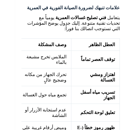
علامات تنبهك لضرورة الصيانة الفورية في العمرية
يتعامل
فني تصليح غسالات العمرية
يومياً مع
تحديات تقنية متنوعة. إليك جدول يوضح المؤشرات
التي تستوجب اتصالك بنا فوراً:
العطل الظاهر
وصف المشكلة
الإج
الملابس تخرج مشبعة
فحص
توقف العصر تماماً
بالماء
وفحم
اهتزاز ومشي
تحرك الجهاز من مكانه
استب
الغسالة
وضجيج عالٍ
الات
تسريب مياه أسفل
تبدي
تجمع مياه حول الغسالة
الجهاز
الد
عدم استجابة الأزرار أو
فحص 
تعليق لوحة التحكم
الشاشة
والب
ظهور رموز خطأ (E-
وميض أرقام غريبة على
تشخ