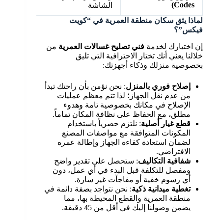
Codes)
الشاشة
البر
لماذا يثق سكان منطقة العمرية في “كويت
فيكس”؟
إن اختيارك لخدمة
فني تصليح غسالات العمرية
من
خلالنا يعني أنك تختار الاحترافية التي تليق
بخصوصية منزلك وذكاء أجهزتك:
إصلاح فوري بالمنزل
: نحن نؤمن بأن راحتك تبدأ
من عدم نقل الجهاز؛ لذا تتم معظم عمليات
الإصلاح في مكانك بخصوصية تامة وهدوء
مطلق، مع الحفاظ على نظافة المكان تماماً.
قطع غيار أصلية
: نلتزم حصرياً باستخدام
المكونات المتوافقة مع مواصفات المصنع
لضمان استعادة كفاءة الجهاز وإطالة عمره
الافتراضي.
شفافية التكاليف
: ستحصل على تقدير واضح
ومفصل للتكلفة قبل البدء في أي عمل، دون
أي رسوم خفية أو مفاجآت غير سارة.
تغطية ميدانية ذكية
: نحن نتواجد بصفة دائمة في
منطقة العمرية والقطع المحيطة بها، مما
يضمن وصولنا إليك في أقل من 45 دقيقة.