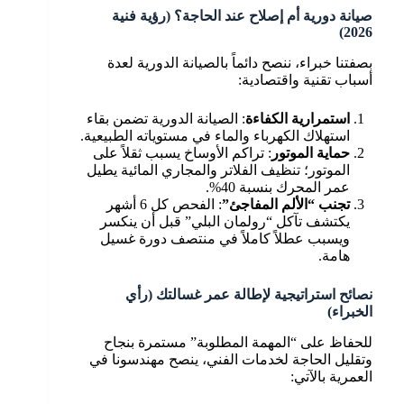
صيانة دورية أم إصلاح عند الحاجة؟ (رؤية فنية
2026)
بصفتنا خبراء، ننصح دائماً بالصيانة الدورية لعدة
أسباب تقنية واقتصادية:
استمرارية الكفاءة
: الصيانة الدورية تضمن بقاء
استهلاك الكهرباء والماء في مستوياته الطبيعية.
حماية الموتور
: تراكم الأوساخ يسبب ثقلاً على
الموتور؛ تنظيف الفلاتر والمجاري المائية يطيل
عمر المحرك بنسبة 40%.
تجنب “الألم المفاجئ”
: الفحص كل 6 أشهر
يكتشف تآكل “رولمان البلي” قبل أن ينكسر
ويسبب عطلاً كاملاً في منتصف دورة غسيل
هامة.
نصائح استراتيجية لإطالة عمر غسالتك (رأي
الخبراء)
للحفاظ على “المهمة المطلوبة” مستمرة بنجاح
وتقليل الحاجة لخدمات الفني، ينصح مهندسونا في
العمرية بالآتي: