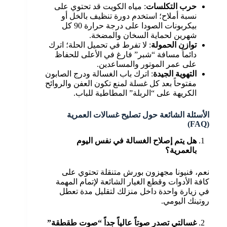
حرب التكلسات
: مياه الكويت قد تحتوي على
نسبة أملاح؛ استخدم دورة تنظيف بالخل أو
بيكربونات الصودا على درجة حرارة 90 كل
شهرين لحماية السخان والمضخة.
توازن الحمولة
: لا تفرط في تحميل الحلة؛ اترك
دائماً مسافة “شبر” فارغ في الأعلى للحفاظ
على عمر الموتور والمساعدين.
التهوية الجيدة
: اترك باب الغسالة ودرج الصابون
مفتوحاً بعد كل غسلة لمنع تكون العفن والروائح
الكريهة على “الربلة” المطاطية للباب.
الأسئلة الشائعة حول تصليح غسالات العمرية
(FAQ)
هل يتم إصلاح الغسالة في نفس اليوم
بالعمرية؟
نعم، فنيونا مجهزون بورش متنقلة تحتوي على
كافة الأدوات وقطع الغيار الشائعة لإتمام المهمة
في زيارة واحدة داخل منزلك لتقليل مدة تعطل
روتينك اليومي.
غسالتي تصدر صوتاً عالياً جداً “صوت طقطقة”