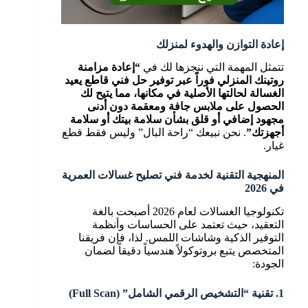
إعادة التوازن والهدوء لمنزلك
تتمثل المهمة التي ننجزها لك في
“إعادة مزامنة
روتينك المنزلي فوراً عبر توفير حل فني قاطع يعيد
الغسالة لحالتها الأصلية في مكانها، مما يتيح لك
الحصول على ملابس جافة ومعقمة دون أدنى
مجهود إضافي أو قلق بشأن سلامة بيتك أو سلامة
أجهزتك”
. نحن نبيعك “راحة البال” وليس فقط قطع
غيار.
المنهجية التقنية لخدمة فني تصليح غسالات العمرية
في 2026
تكنولوجيا الغسالات لعام 2026 أصبحت بالغة
التعقيد، حيث تعتمد على الحساسات وأنظمة
التوفير الذكية وشاشات اللمس. لذا، فإن فريقنا
المتخصص يتبع بروتوكولاً هندسياً دقيقاً لضمان
الجودة:
1. تقنية “التشخيص الرقمي الشامل” (Full Scan)