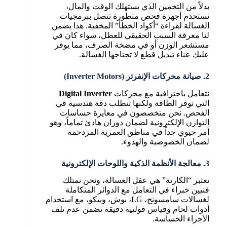
بدلاً من التخمين الذي يستهلك الوقت والمال،
نستخدم أجهزة فحص متطورة تتصل ببرمجيات
الغسالة لقراءة “أكواد الخطأ” المخفية. هذا يضمن
لنا معرفة السبب الحقيقي للعطل، سواء كان في
مستشعر الوزن أو في مضخة الصرف، مما يوفر
عليك عناء تبديل قطع لا تحتاجها الغسالة.
2. صيانة محركات الإنفرتر (Inverter Motors)
نتعامل باحترافية مع محركات
Digital Inverter
التي توفر الطاقة ولكنها تتطلب دقة هندسية في
الفحص. نحن متخصصون في معايرة حساسات
التوازن الإلكترونية لضمان دوران هادئ تماماً، وهو
أمر حيوي جداً في مناطق العمرية المزدحمة
لضمان الخصوصية والهدوء.
3. معالجة الأنظمة الذكية واللوحات الإلكترونية
تعتبر “الكارتة” هي عقل الغسالة، ونحن نمتلك
فنيين خبراء في التعامل مع الدوائر المتكاملة
لغسالات سامسونج، LG، بوش، وبيكو، مع استخدام
أدوات لحام وقياس فولتية دقيقة تضمن عدم تلف
الأجزاء الحساسة.