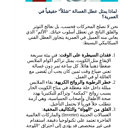
لماذا يمثل عطل الغسالة “شللاً” حقيقياً في
العمرية؟
نحن لا نصلح المحركات فحسب، بل نعالج التوتر
والقلق الناتج عن تعطل أسلوب حياتك. “الألم” الذي
يعاني منه العميل في العمرية يتجاوز العطل الفني
الميكانيكي البسيط:
فقدان السيطرة على الوقت
: في بيئة سريعة
الإيقاع مثل الكويت، يمثل تراكم أكوام الملابس
ضغطاً ذهنياً هائلاً. كل ساعة تمر دون غسالة
تعني ضياع وقت ثمين كان يجب أن يُقضى مع
العائلة أو في العمل.
خطر الرطوبة والروائح الكريهة
: بقاء الملابس
مبللة داخل حلة معطلة في مناخ الكويت الحار
يسبب روائح “كمكمة” وتراكم للبكتيريا يهدد
صحة الأطفال وأصحاب الحساسية، وهي أزمة
تتطلب حلاً فورياً لا يحتمل التأجيل.
القلق من “الهواة” والتكاليف المخفية
:
الغسالات الحديثة (Inverter) والماركات العالمية
الفاخرة تعتمد على تكنولوجيا دقيقة. استقدام
فني غير متخصص قد يؤدي إلى احتراق “اللوحة