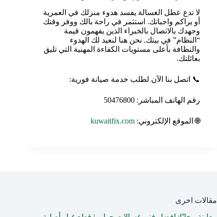
لا تدع عطل الغسالة يفسد هدوء منزلك في العمرية
أو يراكم واجباتك. استثمر في راحة بالك ووفر وقتك
وجهدك بالاتصال بالخبراء الذين يفهمون قيمة
“النظام” في بيتك. نحن هنا لنعيد لك الهدوء
والنظافة بأعلى مستويات الكفاءة المهنية التي تليق
بعائلتك.
📞 اتصل بنا الآن لطلب خدمة صيانة فورية:
رقم الهاتف المباشر: 50476800
🌐 الموقع الإلكتروني:
kuwaitfix.com
مقالات اخرى
معاينة مجانًا: افضل فني غسالات حولي | قطع غيار أصلية –