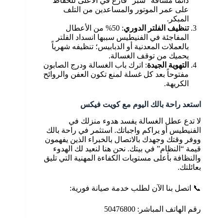
دائماً مسافة “شبر” فارغ في الأعلى للحفاظ
على عمر الموتور والمساعدين من التلف
المبكر.
تنظيف الفلتر الدوري
: 50% من الأعطال
المفاجئة في الفنيطيس سببها انسداد الفلتر
بالعملات المعدنية أو الدبابيس؛ تنظيفه شهرياً
يحميك من توقف الغسالة.
التهوية الجيدة
: اترك باب الغسالة ودرج الصابون
مفتوحاً بعد كل غسلة لمنع تكون العفن والروائح
الكريهة.
استعد راحة بالك اليوم مع كويت فيكس
لا تدع عطل الغسالة يفسد هدوء منزلك في
الفنيطيس أو يراكم واجباتك. استثمر في راحة بالك
ووفر وقتك وجهدك بالاتصال بالخبراء الذين يفهمون
قيمة “النظام” في بيتك. نحن هنا لنعيد لك الهدوء
والنظافة بأعلى مستويات الكفاءة المهنية التي تليق
بعائلتك.
📞 اتصل بنا الآن لطلب خدمة صيانة فورية:
رقم الهاتف المباشر: 50476800