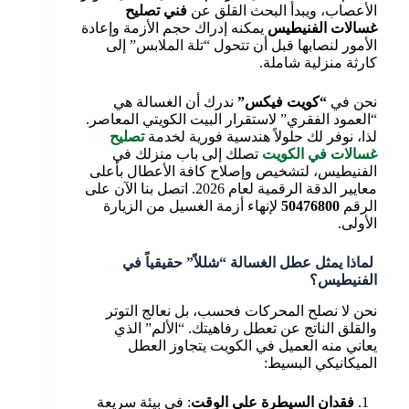
الأعصاب، ويبدأ البحث القلق عن
فني تصليح
غسالات الفنيطيس
يمكنه إدراك حجم الأزمة وإعادة
الأمور لنصابها قبل أن تتحول “تلة الملابس” إلى
كارثة منزلية شاملة.
نحن في
“كويت فيكس”
ندرك أن الغسالة هي
“العمود الفقري” لاستقرار البيت الكويتي المعاصر.
لذا، نوفر لك حلولاً هندسية فورية لخدمة
تصليح
غسالات في الكويت
تصلك إلى باب منزلك في
الفنيطيس، لتشخيص وإصلاح كافة الأعطال بأعلى
معايير الدقة الرقمية لعام 2026. اتصل بنا الآن على
الرقم
50476800
لإنهاء أزمة الغسيل من الزيارة
الأولى.
لماذا يمثل عطل الغسالة “شللاً” حقيقياً في
الفنيطيس؟
نحن لا نصلح المحركات فحسب، بل نعالج التوتر
والقلق الناتج عن تعطل رفاهيتك. “الألم” الذي
يعاني منه العميل في الكويت يتجاوز العطل
الميكانيكي البسيط:
فقدان السيطرة على الوقت
: في بيئة سريعة