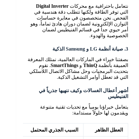
نتعامل باحترافية مع محركات
Digital Inverter
التي توفر الطاقة ولكنها تتطلب دقة هندسية في
الفحص. نحن متخصصون في معايرة حساسات
التوازن الإلكترونية لضمان دوران هادئ تماماً، وهو
أمر حيوي جداً في قسائم الفنيطيس لضمان
الخصوصية والهدوء.
3. صيانة أنظمة LG و Samsung الذكية
بصفتنا خبراء في الماركات العالمية، نمتلك المعرفة
العميقة بأنظمة
ThinQ
و
SmartThings
. نقوم
بتحديث البرمجيات وحل مشاكل الاتصال اللاسلكي
التي قد تعطل أوامر التشغيل الذكية.
أشهر أعطال الغسالات وكيف ننهيها جذرياً في
الفنيطيس
يتعامل خبراؤنا يومياً مع تحديات تقنية متنوعة
ويقدمون لها حلولاً مستدامة:
العطل الظاهر
السبب الجذري المحتمل
الإجراء