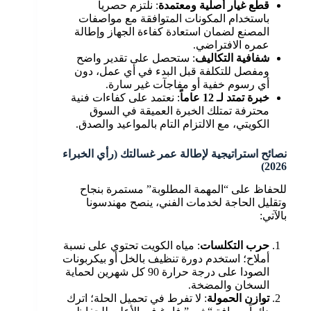
قطع غيار أصلية ومعتمدة
: نلتزم حصرياً
باستخدام المكونات المتوافقة مع مواصفات
المصنع لضمان استعادة كفاءة الجهاز وإطالة
عمره الافتراضي.
شفافية التكاليف
: ستحصل على تقدير واضح
ومفصل للتكلفة قبل البدء في أي عمل، دون
أي رسوم خفية أو مفاجآت غير سارة.
خبرة تمتد لـ 12 عاماً
: نعتمد على كفاءات فنية
محترفة تمتلك الخبرة العميقة في السوق
الكويتي، مع الالتزام التام بالمواعيد والصدق.
نصائح استراتيجية لإطالة عمر غسالتك (رأي الخبراء
2026)
للحفاظ على “المهمة المطلوبة” مستمرة بنجاح
وتقليل الحاجة لخدمات الفني، ينصح مهندسونا
بالآتي:
حرب التكلسات
: مياه الكويت تحتوي على نسبة
أملاح؛ استخدم دورة تنظيف بالخل أو بيكربونات
الصودا على درجة حرارة 90 كل شهرين لحماية
السخان والمضخة.
توازن الحمولة
: لا تفرط في تحميل الحلة؛ اترك