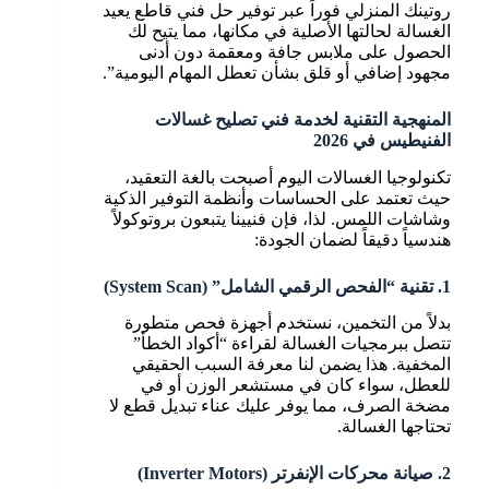
روتينك المنزلي فوراً عبر توفير حل فني قاطع يعيد
الغسالة لحالتها الأصلية في مكانها، مما يتيح لك
الحصول على ملابس جافة ومعقمة دون أدنى
مجهود إضافي أو قلق بشأن تعطل المهام اليومية”.
المنهجية التقنية لخدمة فني تصليح غسالات
الفنيطيس في 2026
تكنولوجيا الغسالات اليوم أصبحت بالغة التعقيد،
حيث تعتمد على الحساسات وأنظمة التوفير الذكية
وشاشات اللمس. لذا، فإن فنيينا يتبعون بروتوكولاً
هندسياً دقيقاً لضمان الجودة:
1. تقنية “الفحص الرقمي الشامل” (System Scan)
بدلاً من التخمين، نستخدم أجهزة فحص متطورة
تتصل ببرمجيات الغسالة لقراءة “أكواد الخطأ”
المخفية. هذا يضمن لنا معرفة السبب الحقيقي
للعطل، سواء كان في مستشعر الوزن أو في
مضخة الصرف، مما يوفر عليك عناء تبديل قطع لا
تحتاجها الغسالة.
2. صيانة محركات الإنفرتر (Inverter Motors)