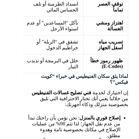
توقف العصر
انسداد الطرمبة أو تلف
تطهير م
تماماً
الحساس المائي
مضخة الط
اهتزاز ومشي
تآكل “المساعدين” أو عدم
استبدال
الغسالة
استواء الأرجل
الاتزان ب
تسريب مياه
تشقق في “الربلة” أو
تبديل ال
أسفل الجهاز
خراطيم الدخول
أصلية عا
ظهور رموز خطأ
خلل في البرمجة أو تذبذب
إعادة ضب
(E-Codes)
التيار
الإلكترون
لماذا يثق سكان الفنيطيس في خبراء “كويت
فيكس”؟
إن اختيارك لخدمة
فني تصليح غسالات الفنيطيس
من خلالنا يعني أنك تختار الاحترافية التي تليق
بخصوصية منزلك وذكاء أجهزتك:
إصلاح فوري بالمنزل
: نحن نؤمن بأن راحتك تبدأ
من عدم نقل الجهاز؛ لذا تتم 98% من عمليات
الإصلاح في مكانك بخصوصية تامة وهدوء
مطلق.