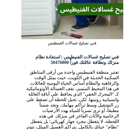
فني تصليح غسالات الفنيطيس
فني تصليح غسالات الفنيطيس | استعادة نظام
منزلك ونظافة عائلتك فوراً 50476800
تعتبر منطقة الفنيطيس واحدة من أرقى المناطق
السكنية الحديثة في الكويت، حيث يمثل الوقت
والرفاهية والنظام أساس الحياة اليومية للعائلات.
في هذا المحيط المتميز، تقف الغسالة الأوتوماتيكية
كـ “المحرك الخفي” الذي يحافظ على أناقة العائلة
وانسيابية روتينها. لكن، تخيل للحظة أن تضغط على
زر التشغيل وسط تراكم مهامك، وتجد صمتاً
مطبقاً، أو ترى تسرباً للمياه يهدد الأرضيات
الرخامية والأثاث الفاخر في منزلك. في هذه
اللحظة، لا يتعطل مجرد جهاز كهربائي؛ بل يتعطل
“نظام” حياتك بالكامل. يتراكم الغسيل المبلل، تتوتر