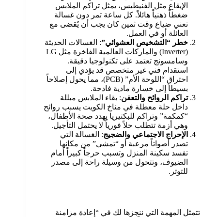
الإيقاع مثل الفنيطيس، يمثل تراكم الملابس
ضغطاً ذهنياً هائلاً. كل ساعة تمر دون غسالة
تعني ضياع وقت ثمين كان يجب أن يُقضى مع
العائلة أو في العمل.
خطر “التشخيص العشوائي”
: الغسالات الحديثة
(Inverter) والماركات العالمية الفاخرة مثل LG
وسامسونج تعتمد على تكنولوجيا دقيقة.
استقدام فني غير متخصص قد يؤدي إلى
احتراق “اللوحة الأم” (PCB)، مما يحول إصلاحاً
بسيطاً إلى خسارة مادية فادحة.
تراكم الروائح والتعفن
: بقاء الملابس مبللة
داخل حلة معطلة في مناخ الكويت يسبب روائح
“كمكمة” وتراكم للبكتيريا يهدد صحة الأطفال،
وهي أزمة تتطلب حلاً فورياً لا يحتمل التأجيل.
الإحراج الاجتماعي والضجيج
: الغسالة التي
تصدر أصواتاً مرعبة أو “تمشي” من مكانها
تفسد سكينة المنزل وتسبب حرجاً كبيراً أمام
الضيوف، وتتحول من وسيلة راحة إلى مصدر
للتوتر.
تتمثل المهمة التي ننجزها لك في “إعادة مزامنة