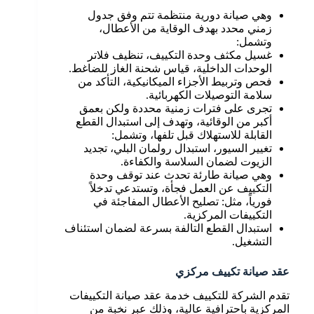
وهي صيانة دورية منتظمة تتم وفق جدول
زمني محدد بهدف الوقاية من الأعطال،
وتشمل:
غسيل مكثف وحدة التكييف، تنظيف فلاتر
الوحدات الداخلية، قياس شحنة الغاز للضاغط.
فحص وتربيط الأجزاء الميكانيكية، التأكد من
سلامة التوصيلات الكهربائية.
تجرى على فترات زمنية محددة ولكن بعمق
أكبر من الوقائية، وتهدف إلى استبدال القطع
القابلة للاستهلاك قبل تلفها، وتشمل:
تغيير السيور، استبدال رولمان البلي، تجديد
الزيوت لضمان السلاسة والكفاءة.
وهي صيانة طارئة تحدث عند توقف وحدة
التكييف عن العمل فجأة، وتستدعي تدخلاً
فورياً، مثل: تصليح الأعطال المفاجئة في
التكييفات المركزية.
استبدال القطع التالفة بسرعة لضمان استئناف
التشغيل.
عقد صيانة تكييف مركزي
تقدم الشركة للتكييف خدمة عقد صيانة التكييفات
المركزية باحترافية عالية، وذلك عبر نخبة من