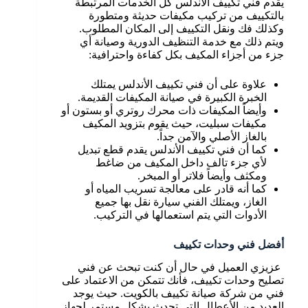
يقدم فني تكييف الاندلس كل الخدمات المرتبطة
بالتكييف من تركيب مكيفات حديثة ومتطورة
وكذلك فك ونقل التكييف إلى المكان المطلوب.
ويتم ذلك مع خدمة التنظيف الدورية وصيانة أي
جزء من أجزاء المكيف بكل كفاءة واحترافية:
علاوة على أن فني تكييف الأندلس يمتلك
الخبرة الكبيرة في صيانة المكيفات القديمة.
وأيضاً المكيفات ذات محرك روتري أو بستون أو
مكيفات سبليت، حيث يقوم بتزويد المكيف
بالغاز الأصلي والآمن جداً.
كما أن فني تكييف الأندلس يقدم قطع تبديل
لأي جزء تالف داخل المكيف من ضاغط
ومكثف وأيضاً فلاتر أو المبخر.
كما أنه قادر على معالجة تسريب المياه أو
الغاز، ويمتلك الفني سيارة نقل بها جميع
الأدوات التي يتم استعمالها في التركيب.
أفضل فني وحدات تكييف
عزيزي العميل في حال أن كنت تبحث عن فني
تصليح وحدات تكييف، فأنك تتمكن من الاعتماد على
فني من شركة صيانة تكييف بالكويت. حيث يوجد
العديد من الأعطال التي تحدث بشكل مستمر لجهاز