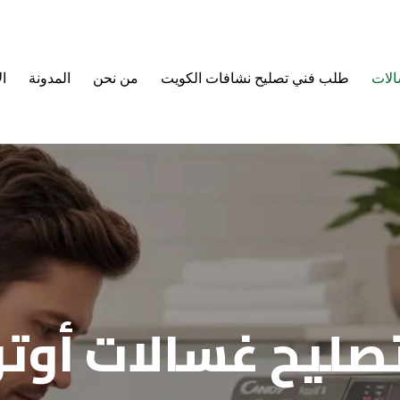
الات
طلب فني تصليح نشافات الكويت
من نحن
المدونة
ا
صليح غسالات أوت