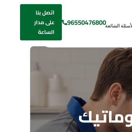
اتصل بنا
96550476800
على مدار
لأسئلة الشائعة
الساعة
وماتيك