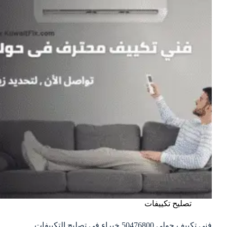
تصليح تكييفات
فني تكييف حولي 50476800 خبراء في تصليح التكييفات