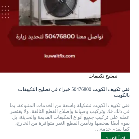
تصليح تكييفات
فني تكييف الكويت 50476800 خبراء في تصليح التكييفات
بالكويت
فني تكييف الكويت تشكيلة واسعة من الخدمات المتنوعة، بما
في ذلك فك وتركيب وصيانة وإصلاح القطع التالفة، ولا يقتصر
عمله على تركيب جميع أنواع المكيفات القديمة والحديثة، بل
يقوم أيضًا بفحصها وتأمين القطع الغير متوافرة من الخارج،
كما يقدم خدمة…
اقرأ المزيد