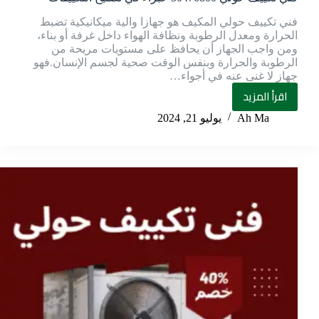
فني تكييف حولي المكيف هو جهازا والية ميكانيكية تضبط
الحرارة ومعدل الرطوبة ونظافة الهواء داخل غرفة أو بناء،
ومن واجب الجهاز أن يحافظ على مستويات مريحة من
الرطوبة والحرارة وبنفس الوقت صحية لجسم الإنسان.فهو
جهاز لا غنى عنه في أجواء…
اقرأ المزيد
Ah Ma
يوليو 21, 2024